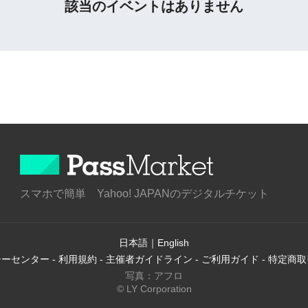
該当のイベントはありません
スマホで簡単 Yahoo! JAPANのデジタルチケット
日本語
｜
English
シーセンター
-
利用規約
-
主催者ガイドライン
-
ご利用ガイド
-
特定商取
写真：アフロ
© LY Corporation