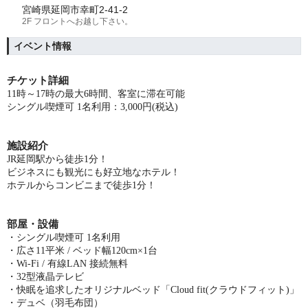
宮崎県延岡市幸町2-41-2
2F フロントへお越し下さい。
イベント情報
チケット詳細
11
時～17時の最大6時間、客室に滞在可能
シングル喫煙可 1名利用
：3,000円(税込)
施設紹介
JR延岡駅から徒歩1分！
ビジネスにも観光にも好立地なホテル！
ホテルからコンビニまで徒歩1分！
部屋・設備
・シングル喫煙可 1名利用
・広さ11平米 / ベッド幅120cm×1台
・Wi-Fi / 有線LAN 接続無料
・32型液晶テレビ
・快眠を追求したオリジナルベッド「Cloud fit(クラウドフィット)」
・デュベ（羽毛布団）