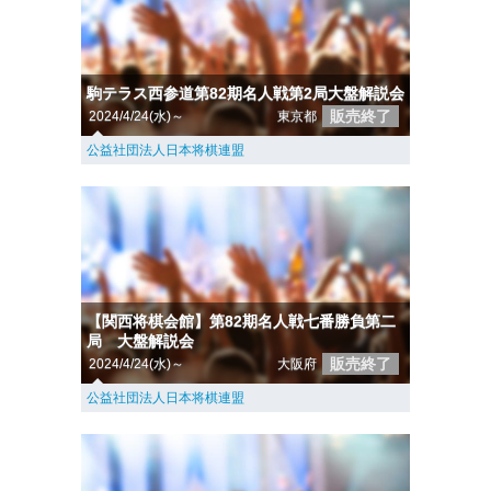
駒テラス西参道第82期名人戦第2局大盤解説会
販売終了
2024/4/24(水)～
東京都
公益社団法人日本将棋連盟
【関西将棋会館】第82期名人戦七番勝負第二
局 大盤解説会
販売終了
2024/4/24(水)～
大阪府
公益社団法人日本将棋連盟