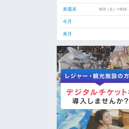
来週末
8/15（土）〜8/1
今月
来月