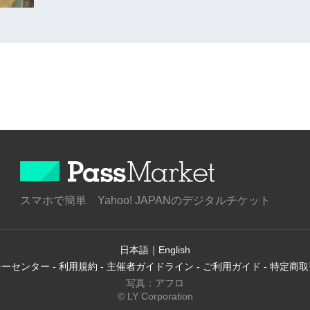
スマホで簡単 Yahoo! JAPANのデジタルチケット
日本語
｜
English
シーセンター
-
利用規約
-
主催者ガイドライン
-
ご利用ガイド
-
特定商取
写真：アフロ
© LY Corporation