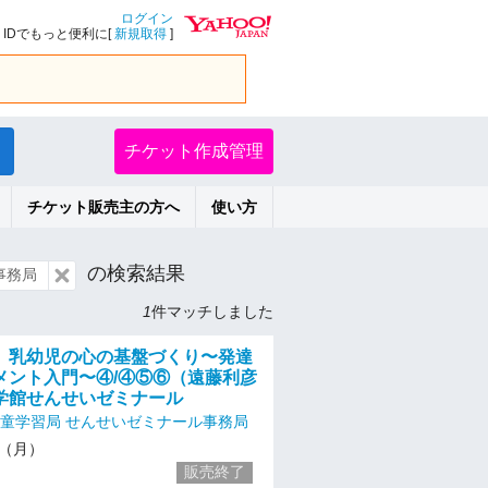
ログイン
IDでもっと便利に[
新規取得
]
チケット作成管理
チケット販売主の方へ
使い方
の検索結果
事務局
1
件マッチしました
】乳幼児の心の基盤づくり〜発達
メント入門〜④/④⑤⑥（遠藤利彦
学館せんせいゼミナール
児童学習局 せんせいゼミナール事務局
17（月）
販売終了