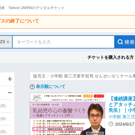
単 Yahoo! JAPANのデジタルチケット
ービスの終了について
/23
キーワードを入力
チケットを購入される方
販売主：小学館 第三児童学習局 せんせいゼミナール
表示順について
【連続講座
とアタッチ
9（日）
先生）｜小
小学館 第三
9（日）
2024/6/
6（日）