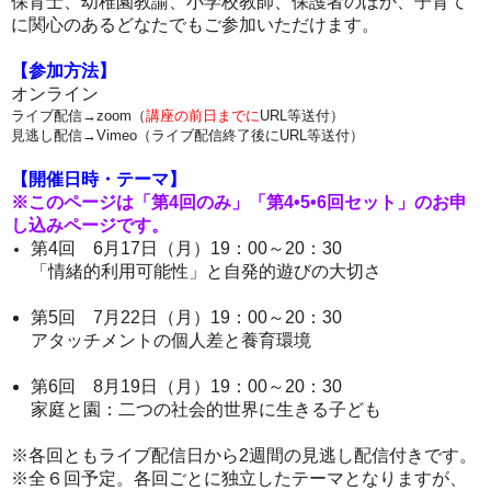
保育士、幼稚園教諭、小学校教師、保護者のほか、子育て
に関心のあるどなたでもご参加いただけます。
【参加方法】
オンライン
ライブ配信→zoom（
講座の前日までに
URL等送付）
見逃し配信→Vimeo（ライブ配信終了後にURL等送付）
【開催日時・テーマ】
※このページは「第4回のみ」「第4•5•6回セット」のお申
し込みページです。
第4回 6月17日（月）19：00～20：30
「情緒的利用可能性」と自発的遊びの大切さ
第5回 7月22日（月）19：00～20：30
アタッチメントの個人差と養育環境
第6回 8月19日（月）19：00～20：30
家庭と園：二つの社会的世界に生きる子ども
※各回ともライブ配信日から2週間の見逃し配信付きです。
※全６回予定。各回ごとに独立したテーマとなりますが、