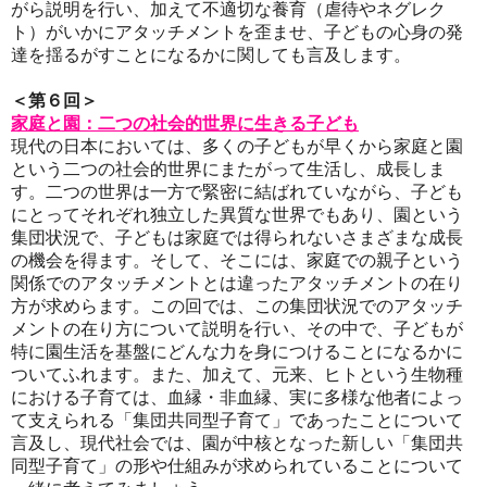
がら説明を行い、加えて不適切な養育（虐待やネグレク
ト）がいかにアタッチメントを歪ませ、子どもの心身の発
達を揺るがすことになるかに関しても言及します。
＜第６回＞
家庭と園：二つの社会的世界に生きる子ども
現代の日本においては、多くの子どもが早くから家庭と園
という二つの社会的世界にまたがって生活し、成長しま
す。二つの世界は一方で緊密に結ばれていながら、子ども
にとってそれぞれ独立した異質な世界でもあり、園という
集団状況で、子どもは家庭では得られないさまざまな成長
の機会を得ます。そして、そこには、家庭での親子という
関係でのアタッチメントとは違ったアタッチメントの在り
方が求めらます。この回では、この集団状況でのアタッチ
メントの在り方について説明を行い、その中で、子どもが
特に園生活を基盤にどんな力を身につけることになるかに
ついてふれます。また、加えて、元来、ヒトという生物種
における子育ては、血縁・非血縁、実に多様な他者によっ
て支えられる「集団共同型子育て」であったことについて
言及し、現代社会では、園が中核となった新しい「集団共
同型子育て」の形や仕組みが求められていることについて