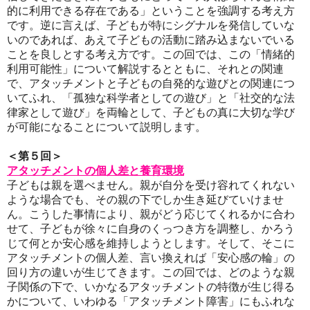
的に利用できる存在である」ということを強調する考え方
です。逆に言えば、子どもが特にシグナルを発信していな
いのであれば、あえて子どもの活動に踏み込まないでいる
ことを良しとする考え方です。この回では、この「情緒的
利用可能性」について解説するとともに、それとの関連
で、アタッチメントと子どもの自発的な遊びとの関連につ
いてふれ、「孤独な科学者としての遊び」と「社交的な法
律家として遊び」を両輪として、子どもの真に大切な学び
が可能になることについて説明します。
＜第５回＞
アタッチメントの個人差と養育環境
子どもは親を選べません。親が自分を受け容れてくれない
ような場合でも、その親の下でしか生き延びていけませ
ん。こうした事情により、親がどう応じてくれるかに合わ
せて、子どもが徐々に自身のくっつき方を調整し、かろう
じて何とか安心感を維持しようとします。そして、そこに
アタッチメントの個人差、言い換えれば「安心感の輪」の
回り方の違いが生じてきます。この回では、どのような親
子関係の下で、いかなるアタッチメントの特徴が生じ得る
かについて、いわゆる「アタッチメント障害」にもふれな