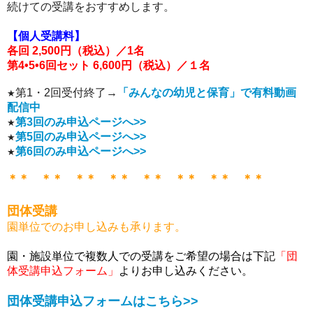
続けての受講をおすすめします。
【個人受講料】
各回 2,500円（税込）／1名
第4•5•6回セット
6,600円
（税込）
／１名
第1・
2
回受付終了
→
「
みんなの幼児と保育」で有料動画
★
配信中
第3回
のみ申込ページへ
>>
★
第5回
のみ申込ページへ
>>
★
第6回
のみ申込ページへ
>>
★
＊＊ ＊＊ ＊＊ ＊＊ ＊＊ ＊＊ ＊＊ ＊＊
団体受講
園単位でのお申し込みも承ります。
園・施設単位で複数人での受講をご希望の場合は下記
「団
体受講申込フォーム」
よりお申し込みください。
団体受講申込フォームはこちら>>