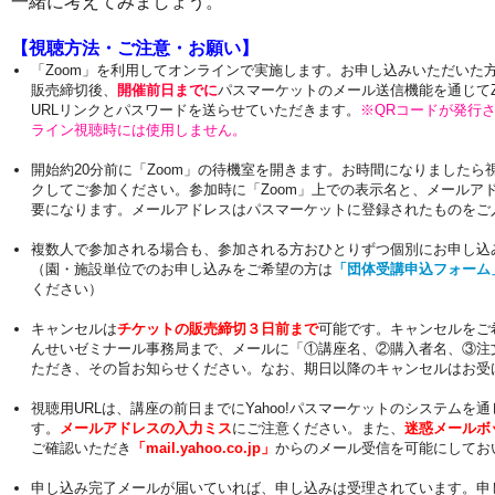
一緒に考えてみましょう。
【視聴方法・ご注意・お願い】
「Zoom」を利用してオンラインで実施します。お申し込みいただいた
販売締切後、
開催前日までに
パスマーケットのメール送信機能を通じてZ
URLリンクとパスワードを送らせていただきます。
※QRコードが発行
ライン視聴時には使用しません。
開始約20分前に「Zoom」の待機室を開きます。お時間になりましたら視
クしてご参加ください。参加時に「Zoom」上での表示名と、メールア
要になります。メールアドレスはパスマーケットに登録されたものをご
複数人で参加される場合も、参加される方おひとりずつ個別にお申し込
（園・施設単位でのお申し込みをご希望の方は
「団体受講申込フォーム
ください）
キャンセルは
チケットの販売締切３日前まで
可能です。キャンセルをご
んせいゼミナール事務局まで、メールに「①講座名、②購入者名、③注
ただき、その旨お知らせください。なお、期日以降のキャンセルはお受
視聴用URLは、講座の前日までにYahoo!パスマーケットのシステムを
す。
メールアドレスの入力ミス
にご注意ください。また、
迷惑メールボ
ご確認いただき
「mail.yahoo.co.jp」
からのメール受信を可能にしてお
申し込み完了メールが届いていれば、申し込みは受理されています。申