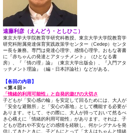
遠藤利彦（えんどう・としひこ）
東京大学大学院教育学研究科教授。
東京大学大学院教育学
研究科附属発達保育実践政策学センター（Cedep）センタ
ー長を兼務。専門は発達心理学、感情心理学。おもな著書
に『赤ちゃんの発達とアタッチメント』（ひとなる書
房）、『「情の理」論』（東京大学出版会）、『入門アタ
ッチメント理論』（編・日本評論社）などがある。
【各回の内容】
＜第４回＞
「情緒的利用可能性」と自発的遊びの大切さ
子どもが「安心感の輪」を安定して回るためには、大人が
「安全な避難所」と「安心の基地」として機能する必要が
あります。そして、その際に、大人が持っておいて然るべ
き心構えに「情緒的利用可能性」があります。それは、子
どもが恐れや不安などの感情を経験し、何かシグナルを発
信してきたときに、子どもにとって「大人はちゃんと情緒