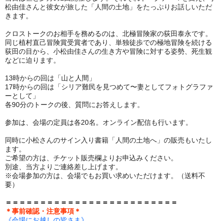
松由佳さんと彼女が旅した「人間の土地」をたっぷりお話しいただ
きます。
クロストークのお相手を務めるのは、北極冒険家の荻田泰永です。
同じ植村直己冒険賞受賞者であり、単独徒歩での極地冒険を続ける
荻田の目から、小松由佳さんの生き方や冒険に対する姿勢、死生観
などに迫ります。
13時からの回は「山と人間」
17時からの回は「シリア難民を見つめて〜妻としてフォトグラファ
ーとして」
各90分のトークの後、質問にお答えします。
参加は、会場の定員は各20名。オンライン配信も行います。
同時に小松さんのサイン入り書籍「人間の土地へ」の販売もいたし
ます。
ご希望の方は、チケット販売欄よりお申込みください。
別途、当方よりご連絡差し上げます。
※会場参加の方は、会場でもお買い求めいただけます。（送料不
要）
＝＝＝＝＝＝＝＝＝＝＝＝＝＝＝＝＝＝＝＝＝＝＝＝＝
＊事前確認・注意事項＊
《会場にお越しの皆さま》