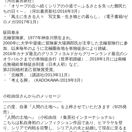
（河出書房新社）
・「オリーブの丘へ続くシリアの小道で～ふるさとを失った難民た
ちの日々～」（河出書房新社/2016年3月）
・「風土に生きる人々 写文集・生き物との暮らし」（電子書籍/ゼ
ロメガ/2017年1月）
荻田泰永
北極冒険家。1977年神奈川県生まれ。
2000年に大学中退後に冒険家大場満郎氏が主宰した北極冒険行に参
加、以来毎年のように北極圏各地を単独徒歩により踏破。
2016年カナダ最北のグリスフィヨルドからグリーンランド最北のシ
オラパルクまでの単独徒歩行（世界初踏破）、2018年1月には南極
点無補給単独徒歩到達（日本人初）など。
第22回植村直己冒険賞受賞。
・「北極男」（講談社/2013年11月）
・「考える脚」（KADOKAWA /2019年3月）
小松由佳さんからのメッセージ
----------------------------------------
この度、自著『人間の土地へ』を上梓させていただきます（9/25発
売）。
『人間の土地へ』（小松由佳 / 集英社インターナショナル）
こちらは私自身初のノンフィクション作品であり、ヒマラヤを登
り、シリアで内戦を目撃し、シリア人の夫と結婚して現在に至るま