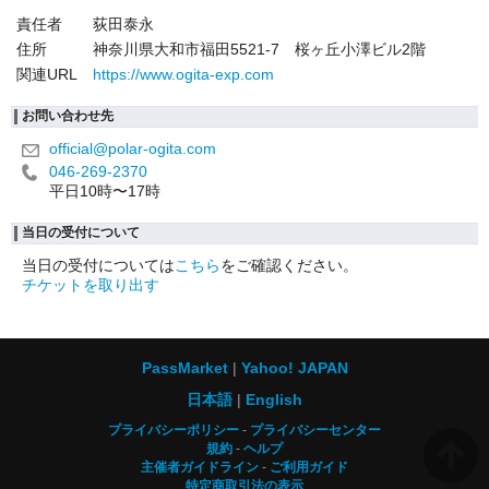
責任者
荻田泰永
住所
神奈川県大和市福田5521-7 桜ヶ丘小澤ビル2階
関連URL
https://www.ogita-exp.com
お問い合わせ先
official@polar-ogita.com
046-269-2370
平日10時〜17時
当日の受付について
当日の受付については
こちら
をご確認ください。
チケットを取り出す
PassMarket
Yahoo! JAPAN
日本語
English
プライバシーポリシー
プライバシーセンター
規約
ヘルプ
主催者ガイドライン
ご利用ガイド
特定商取引法の表示