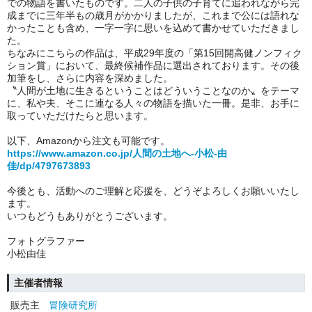
での物語を書いたものです。二人の子供の子育てに追われながら完
成までに三年半もの歳月がかかりましたが、これまで公には語れな
かったことも含め、一字一字に思いを込めて書かせていただきまし
た。
ちなみにこちらの作品は、平成29年度の「第15回開高健ノンフィク
ション賞」において、最終候補作品に選出されております。その後
加筆をし、さらに内容を深めました。
〝人間が土地に生きるということはどういうことなのか〟をテーマ
に、私や夫、そこに連なる人々の物語を描いた一冊。是非、お手に
取っていただけたらと思います。
以下、Amazonから注文も可能です。
https://www.amazon.co.jp/人間の土地へ-小松-由
佳/dp/4797673893
今後とも、活動へのご理解と応援を、どうぞよろしくお願いいたし
ます。
いつもどうもありがとうございます。
フォトグラファー
小松由佳
主催者情報
販売主
冒険研究所