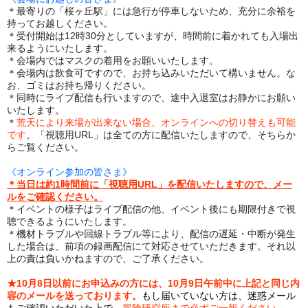
＊最寄りの「桜ヶ丘駅」には急行が停車しないため、充分に余裕を
持ってお越しください。
＊受付開始は12時30分としていますが、時間前に着かれても入場出
来るようにいたします。
＊会場内ではマスクの着用をお願いいたします。
＊会場内は飲食可ですので、お持ち込みいただいて構いません。な
お、ゴミはお持ち帰りください。
＊同時にライブ配信も行いますので、途中入退室はお静かにお願い
いたします。
＊
荒天により来場が出来ない場合、オンラインへの切り替えも可能
です
。「視聴用URL」は全ての方に配信いたしますので、そちらか
らご覧ください。
《オンライン参加の皆さま》
＊当日は約1時間前に「視聴用URL」を配信いたしますので、メー
ルをご確認ください。
＊イベントの様子はライブ配信の他、イベント後にも期限付きで視
聴できるようにいたします。
＊機材トラブルや回線トラブル等により、配信の遅延・中断が発生
した場合は、前項の録画配信にて対応させていただきます。それ以
上の責は負いかねますので、ご了承ください。
★10月8日以前にお申込みの方には、10月9日午前中に上記と同じ内
容のメールを送っております。
もし届いていない方は、迷惑メール