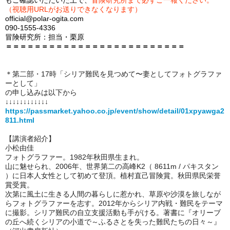
もご確認いただいた上で、
冒険研究所まで必ずご一報ください。
（視聴用URLがお送りできなくなります）
official@polar-ogita.com
090-1555-4336
冒険研究所：担当・栗原
＝＝＝＝＝＝＝＝＝＝＝＝＝＝＝＝＝＝＝＝＝＝＝＝＝
＊第二部・17時「シリア難民を見つめて〜妻としてフォトグラファ
ーとして」
の申し込みは以下から
↓↓↓↓↓↓↓↓↓↓↓↓
https://passmarket.yahoo.co.jp/event/show/detail/01xpyawga2
811.html
【講演者紹介】
小松由佳
フォトグラファー。1982年秋田県生まれ。
山に魅せられ、2006年、世界第二の高峰K2（ 8611m / パキスタン
）に日本人女性として初めて登頂。植村直己冒険賞。秋田県民栄誉
賞受賞。
次第に風土に生きる人間の暮らしに惹かれ、草原や沙漠を旅しなが
らフォトグラファーを志す。2012年からシリア内戦・難民をテーマ
に撮影。シリア難民の自立支援活動も手がける。著書に『オリーブ
の丘へ続くシリアの小道で～ふるさとを失った難民たちの日々～』