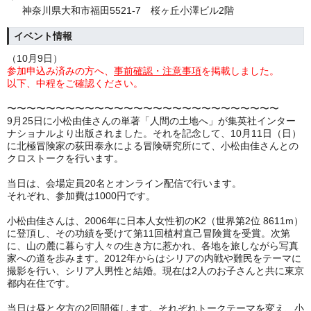
神奈川県大和市福田5521-7 桜ヶ丘小澤ビル2階
イベント情報
（10月9日）
参加申込み済みの方へ、
事前確認・注意事項
を掲載しました。
以下、中程をご確認ください。
〜〜〜〜〜〜〜〜〜〜〜〜〜〜〜〜〜〜〜〜〜〜〜〜〜〜〜〜
9月25日に小松由佳さんの単著「人間の土地へ」が集英社インター
ナショナルより出版されました。それを記念して、10月11日（日）
に北極冒険家の荻田泰永による冒険研究所にて、小松由佳さんとの
クロストークを行います。
当日は、会場定員20名とオンライン配信で行います。
それぞれ、参加費は1000円です。
小松由佳さんは、2006年に日本人女性初のK2（世界第2位 8611m）
に登頂し、その功績を受けて第11回植村直己冒険賞を受賞。次第
に、山の麓に暮らす人々の生き方に惹かれ、各地を旅しながら写真
家への道を歩みます。2012年からはシリアの内戦や難民をテーマに
撮影を行い、シリア人男性と結婚。現在は2人のお子さんと共に東京
都内在住です。
当日は昼と夕方の2回開催します。それぞれトークテーマを変え、小