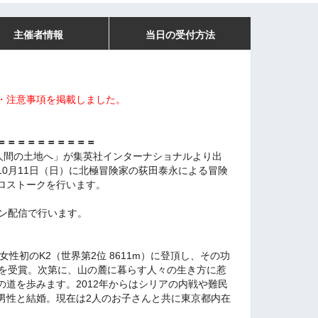
主催者情報
当日の受付方法
・注意事項
を掲載しました。
＝＝＝＝＝＝＝＝＝＝
「人間の土地へ」が集英社インターナショナルより出
10月11日（日）に北極冒険家の荻田泰永による冒険
ロストークを行います。
イン配信で行います。
女性初のK2（世界第2位 8611m）に登頂し、その功
を受賞。
次第に、山の麓に暮らす人々の生き方に惹
の道を歩みます。
2012年からはシリアの内戦や難民
男性と結婚。現在は2人のお子さんと共に東京都内在