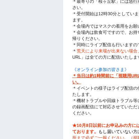
＊最寄りの「桜ヶ丘駅」には急行
さい。
＊受付開始は12時30分としてい
ます。
＊会場内ではマスクの着用をお願
＊会場内は飲食可ですので、お持
帰りください。
＊同時にライブ配信も行いますの
＊
荒天により来場が出来ない場合
URL」は全ての方に配信いたし
《オンライン参加の皆さま》
＊当日は約1時間前に「視聴用U
い。
＊イベントの様子はライブ配信の
たします。
＊機材トラブルや回線トラブル等
の録画配信にて対応させていただ
ください。
★10月8日以前にお申込みの方に
ております。
もし届いていない方
所まで必ずご一報ください。（視