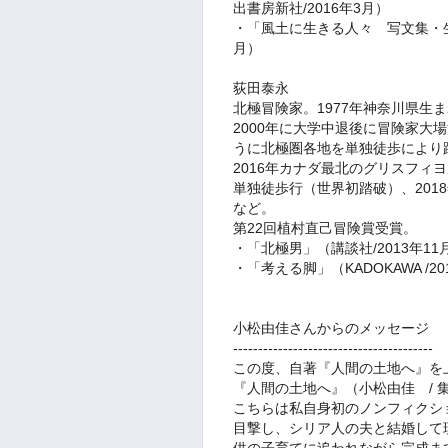
出書房新社/2016年3月）
・「風土に生きる人々 写文集・生
月）
荻田泰永
北極冒険家。1977年神奈川県生
2000年に大学中退後に冒険家大
うに北極圏各地を単独徒歩により
2016年カナダ最北のグリスフィ
単独徒歩行（世界初踏破）、201
など。
第22回植村直己冒険賞受賞。
・「北極男」（講談社/2013年11
・「考える脚」（KADOKAWA /20
小松由佳さんからのメッセージ
----------------------------------------
この度、自著『人間の土地へ』を上
『人間の土地へ』
（小松由佳 /
こちらは私自身初のノンフィクシ
目撃し、シリア人の夫と結婚して
供の子育てに追われながら完成ま