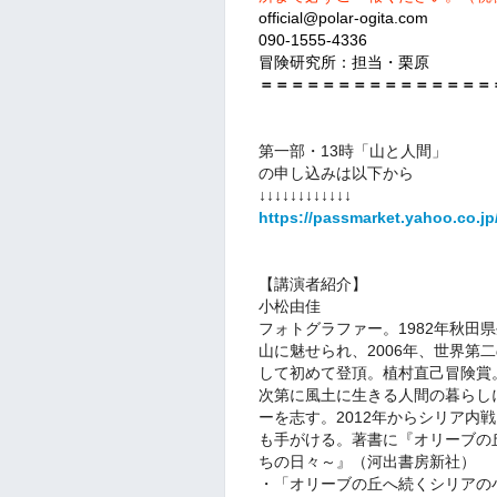
official@polar-ogita.com
090-1555-4336
冒険研究所：担当・栗原
＝＝＝＝＝＝＝＝＝＝＝＝＝＝＝
第一部・13時「山と人間」
の申し込みは以下から
↓↓↓↓↓↓↓↓↓↓↓↓
https://passmarket.yahoo.co.jp
【講演者紹介】
小松由佳
フォトグラファー。1982年秋田
山に魅せられ、2006年、世界第二の
して初めて登頂。植村直己冒険賞
次第に風土に生きる人間の暮らし
ーを志す。2012年からシリア内
も手がける。著書に『オリーブの
ちの日々～』（河出書房新社）
・「オリーブの丘へ続くシリアの