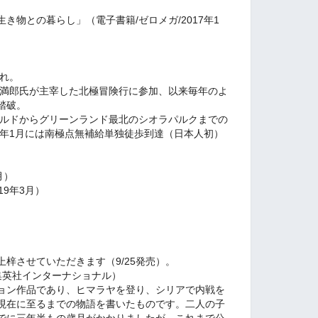
き物との暮らし」（電子書籍/ゼロメガ/2017年1
まれ。
場満郎氏が主宰した北極冒険行に参加、以来毎年のよ
踏破。
ヨルドからグリーンランド最北のシオラパルクまでの
8年1月には南極点無補給単独徒歩到達（日本人初）
月）
19年3月）
梓させていただきます（9/25発売）。
 集英社インターナショナル）
ョン作品であり、ヒマラヤを登り、シリアで内戦を
現在に至るまでの物語を書いたものです。
二人の子
でに三年半もの歳月がかかりましたが、これまで公