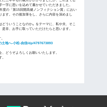
字一字に思いを込めて書かせていただきました。
年度の「第15回開高健ノンフィクション賞」におい
ります。その後加筆をし、さらに内容を深めまし
はどういうことなのか〟をテーマに、私や夫、そこ
。
是非、お手に取っていただけたらと思います。
す。
人間の土地へ-小松-由佳/dp/4797673893
を、どうぞよろしくお願いいたします。
す。