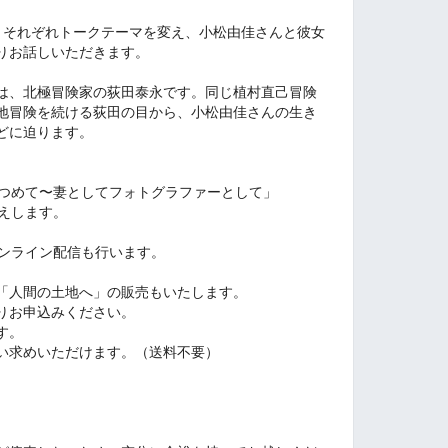
。
それぞれトークテーマを変え、小松由佳さんと彼女
りお話しいただきます。
は、北極冒険家の荻田泰永です。
同じ植村直己冒険
地冒険を続ける荻田の目から、小松由佳さんの生き
どに迫ります。
見つめて〜妻としてフォトグラファーとして」
えします。
オンライン配信も行います。
「人間の土地へ」の販売もいたします。
りお申込みください。
す。
い求めいただけます。（送料不要）