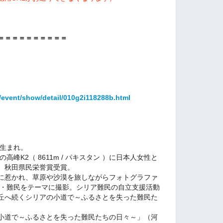
＝＝＝＝＝＝＝＝＝＝
/event/show/detail/010g2i118288b.html
県生まれ。
高峰K2（ 8611m / パキスタン ）に日本人女性と
。秋田県民栄誉賞受賞。
に惹かれ、草原や沙漠を旅しながらフォトグラファ
戦・難民をテーマに撮影。シリア難民の自立支援活動
丘へ続くシリアの小道で～ふるさとを失った難民た
小道で～ふるさとを失った難民たちの日々～」（河