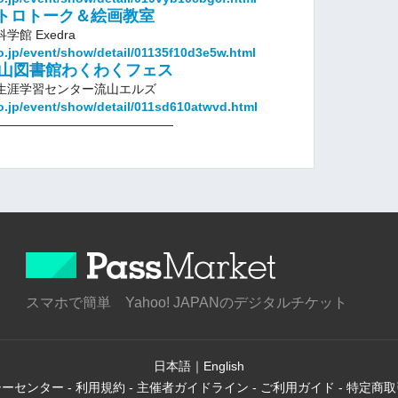
トロトーク＆絵画教室
り科学館 Exedra
o.jp/event/show/detail/01135f10d3e5w.html
 流山図書館わくわくフェス
 @流山市生涯学習センター流山エルズ
o.jp/event/show/detail/011sd610atwvd.html
――――――――――――――
スマホで簡単 Yahoo! JAPANのデジタルチケット
日本語
｜
English
シーセンター
-
利用規約
-
主催者ガイドライン
-
ご利用ガイド
-
特定商取