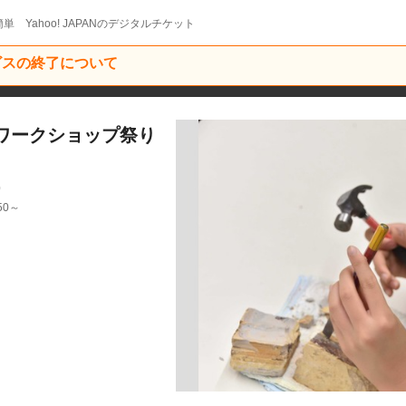
単 Yahoo! JAPANのデジタルチケット
ービスの終了について
夏のワークショップ祭り
0
50～