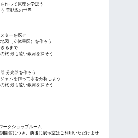
望遠鏡を作って原理を学ぼう
作ろう 天動説の世界
験
ンスターを探せ
元地図（立体星図）を作ろう
ができるまで
銀河の旅 最も
遠い銀河を探そう
器 分光器を作ろう
ージャムを作って水を分析しよう
河の旅 最も
遠い銀河を探そう
験
a ワークショップルーム
別開館につき、前後に展示室はご利用いただけませ