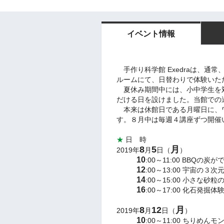
イベント情報
手作り科学館 Exedraは、通
ルームにて、日替わりで体験いた
夏休み期間中には、小中学生を
だける日を設けました。当
館での
本来は休館日である月曜日に、
す。
８月中は毎週４講座ずつ開催
★
日 時
8
5
月
2019年
月
日（
）
10
:00～11:00
BBQの炭が
12
:00～13:00 宇宙の
14
:00～15:00 小さな
16
:00～17:00
化石発掘体
8
12
月
2019年
月
日（
）
10
:00～11:00
ちりめんモ