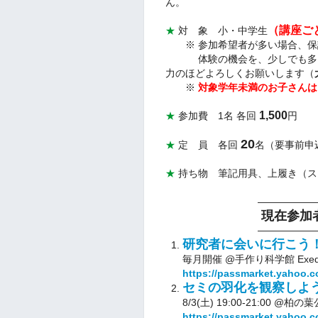
ん。
（講座ご
★
対 象 小・中学生
※ 参加希望者が多い場合、保
体験の機会を、少しでも多くの
力のほどよろしくお願いします（
※
対象学年未満のお子さんは
1,500
★
参加費 1名 各回
円
20
★
定 員 各回
名（要事前申
★
持ち物 筆記用具、上履き（ス
――――――
現在参加
――――――
研究者に会いに行こう
毎月開催 @手作り科学館 Exedr
https://passmarket.yahoo.c
セミの羽化を観察しよう
8/3(土) 19:00-21:00 @柏
https://passmarket.yahoo.c