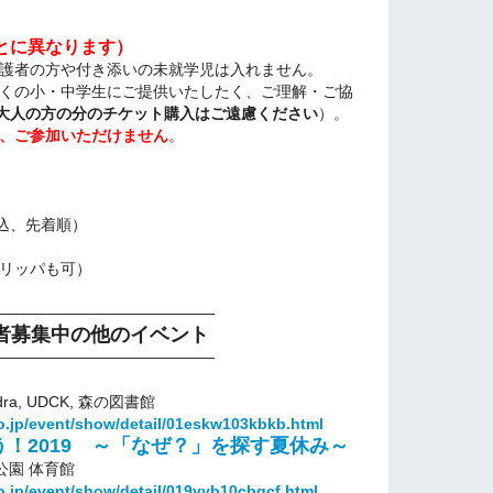
とに異なります）
護者の方や付き添いの未就学児は入れません。
小・中学生にご提供いたしたく、ご理解・ご協
大人の方の分のチケット購入はご遠慮ください
）。
、ご参加いただけません
。
込、先着順）
リッパも可）
――――――――――――――
者募集中の他のイベント
――――――――――――――
！
a, UDCK, 森の図書館
o.jp/event/show/detail/01eskw103kbkb.html
！2019 ～「なぜ？」を探す夏休み～
の葉公園 体育館
o.jp/event/show/detail/019vyb10cbgcf.html