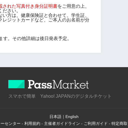
載された写真付き身分証明書
をご用意の上、
ください。
ない方は、健康保険証と合わせて、学生証、
クレジットカードなど、ご本人のお名前が分
ります。その他詳細は後日発表予定。
スマホで簡単 Yahoo! JAPANのデジタルチケット
日本語
｜
English
シーセンター
-
利用規約
-
主催者ガイドライン
-
ご利用ガイド
-
特定商取