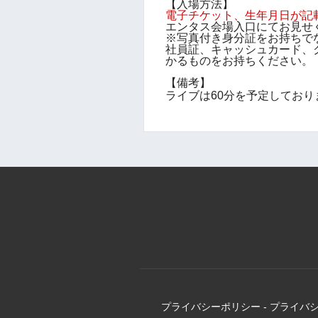
【入場方法】
電子チケット、生年月日
が記
エンタス会場入口にてお見せ
※写真付き身分証をお持ちで
社員証、キャッシュカード、
かるものをお持ちください。
【備考】
ライブは60分を予定してお
プライバシーポリシー
-
プライバ