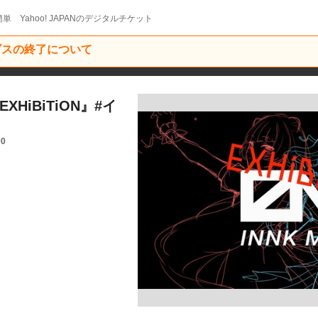
単 Yahoo! JAPANのデジタルチケット
ービスの終了について
XHiBiTiON』#イ
00