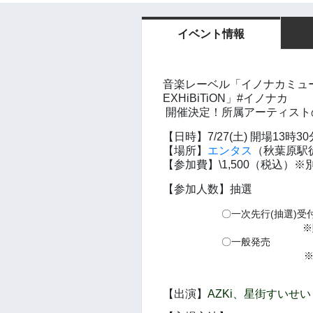
イベント情報
音楽レーベル「イノナカミュー
EXHiBiTiON」#イノナカ
開催決定！所属アーティストの
【日時】7/27(土) 開場13時3
【場所】
エンタス
（秋葉原駅
【参加費】\1,500（税込）
【参加人数】抽選
〇一次先行(抽選)受付：5/26(日
※
〇一般発売 ：6/8(土
※別ページと
一般販売
【出演】
AZKi、星街すいせい