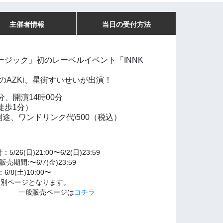
主催者情報
当日の受付方法
ジック」初のレーベルイベント「INNK
AZKi、星街すいせいが出演！
0分、開演14時00分
徒歩1分）
※別途、ワンドリンク代\500（税込）
)21:00〜6/2(日)23:59
販売期間:〜6/7(金)23:59
)10:00〜
なります。
ページは
コチラ