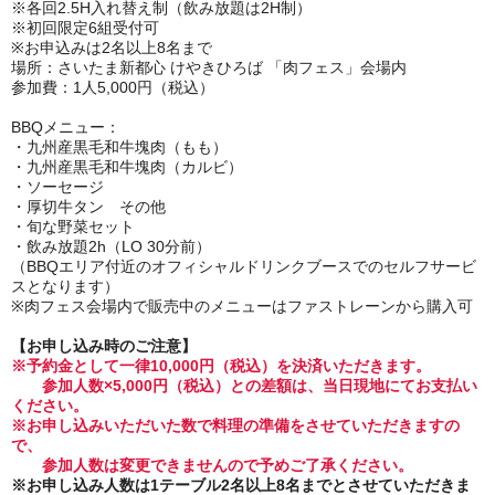
※各回2.5H入れ替え制（飲み放題は2H制）
※初回限定6組受付可
※お申込みは2名以上8名まで
場所：さいたま新都心 けやきひろば 「肉フェス」会場内
参加費：1人5,000円（税込）
BBQメニュー：
・九州産黒毛和牛塊肉（もも）
・九州産黒毛和牛塊肉（カルビ）
・ソーセージ
・厚切牛タン その他
・旬な野菜セット
・飲み放題2h（LO 30分前）
（BBQエリア付近のオフィシャルドリンクブースでのセルフサービ
スとなります）
※肉フェス会場内で販売中のメニューはファストレーンから購入可
【お申し込み時のご注意】
※予約金として一律10,000円（税込）を決済いただきます。
参加人数×5,000円（税込）との差額は、当日現地にてお支払い
ください。
※お申し込みいただいた数で料理の準備をさせていただきますの
で、
参加人数は変更できませんので予めご了承ください。
※お申し込み人数は1テーブル2名以上8名までとさせていただきま