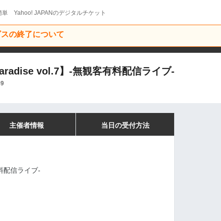
単 Yahoo! JAPANのデジタルチケット
ービスの終了について
aradise vol.7】-無観客有料配信ライブ-
59
主催者情報
当日の受付方法
客有料配信ライブ-