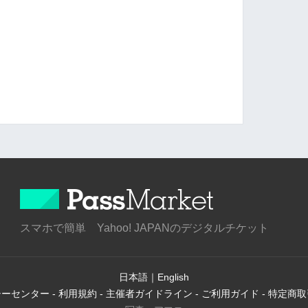
スマホで簡単 Yahoo! JAPANのデジタルチケット
日本語
｜
English
シーセンター
-
利用規約
-
主催者ガイドライン
-
ご利用ガイド
-
特定商取