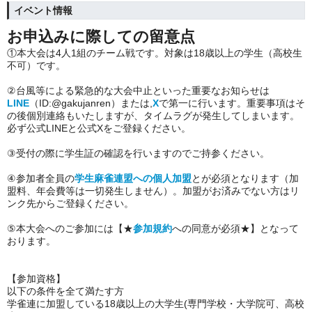
イベント情報
お申込みに際しての留意点
①本大会は4人1組のチーム戦です。対象は18歳以上の学生（高校生
不可）です。
②台風等による緊急的な大会中止といった重要なお知らせは
LINE
（ID:@gakujanren）または,
X
で第一に行います。重要事項はそ
の後個別連絡もいたしますが、タイムラグが発生してしまいます。
必ず公式LINEと公式Xをご登録ください。
③受付の際に学生証の確認を行いますのでご持参ください。
④参加者全員の
学生麻雀連盟への個人加盟
とが必須となります（加
盟料、年会費等は一切発生しません）。加盟がお済みでない方はリ
ンク先からご登録ください。
⑤本大会へのご参加には【★
参加規約
への同意が必須★】となって
おります。
【参加資格】
以下の条件を全て満たす方
学雀連に加盟している18歳以上の大学生(専門学校・大学院可、高校