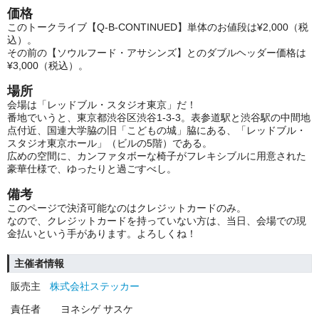
価格
このトークライブ【Q-B-CONTINUED】単体のお値段は¥2,000（税
込）。
その前の【ソウルフード・アサシンズ】とのダブルヘッダー価格は
¥3,000（税込）。
場所
会場は「レッドブル・スタジオ東京」だ！
番地でいうと、東京都渋谷区渋谷1-3-3。表参道駅と渋谷駅の中間地
点付近、国連大学脇の旧「こどもの城」脇にある、「レッドブル・
スタジオ東京ホール」（ビルの5階）である。
広めの空間に、カンファタボーな椅子がフレキシブルに用意された
豪華仕様で、ゆったりと過ごすべし。
備考
このページで決済可能なのはクレジットカードのみ。
なので、クレジットカードを持っていない方は、当日、会場での現
金払いという手があります。よろしくね！
主催者情報
販売主
株式会社ステッカー
責任者
ヨネシゲ サスケ