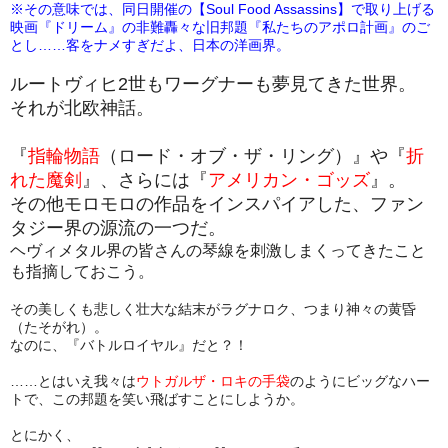
※その意味では、同日開催の【Soul Food Assassins】で取り上げる
映画『ドリーム』の非難轟々な旧邦題『私たちのアポロ計画』のご
とし……客をナメすぎだよ、日本の洋画界。
ルートヴィヒ2世もワーグナーも夢見てきた世界。
それが北欧神話。
『
指輪物語
（ロード・オブ・ザ・リング）』や『
折
れた魔剣
』、さらには『
アメリカン・ゴッズ
』。
その他モロモロの作品をインスパイアした、
ファン
タジー界の源流の一つだ。
ヘヴィメタル界の皆さんの琴線を刺激しまくってきたこと
も指摘しておこう。
その美しくも悲しく壮大な結末がラグナロク、つまり神々の黄昏
（たそがれ）。
なのに、『バトルロイヤル』だと？！
……とはいえ我々は
ウトガルザ・ロキの手袋
のようにビッグなハー
トで、この邦題を笑い飛ばすことにしようか。
とにかく、