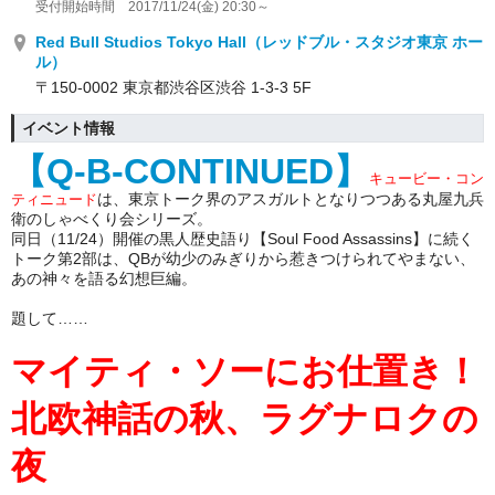
受付開始時間 2017/11/24(金) 20:30～
Red Bull Studios Tokyo Hall（レッドブル・スタジオ東京 ホー
ル）
〒150-0002 東京都渋谷区渋谷 1-3-3 5F
イベント情報
【Q-B-CONTINUED】
キュービー・コン
は、東京トーク界のアスガルトとなりつつある丸屋九兵
ティニュード
衛のしゃべくり会シリーズ。
同日（11/24）開催の黒人歴史語り【Soul Food Assassins】に続く
トーク第2部は、QBが幼少のみぎりから惹きつけられてやまない、
あの神々を語る幻想巨編。
題して……
マイティ・ソーにお仕置き！
北欧神話の秋、ラグナロクの
夜