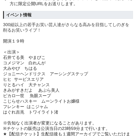
方に限定公開URLをお送りします。
イベント情報
300組以上の若手お笑い芸人達がさらなる高みを目指してしのぎを
削るお笑いライブ！
開演１９
時
＜出演＞
石井てる美 やまびこ
コメジマン 白れんが
大みやび ちはる
ジョニーヘンドリクス アーシングステップ
ヒヒ サービスエリア
りとるハイ 大チャンス
きみがすきだよ あぶら美人
ピカロ一世 魚眼スープ
こじらせハスキー
ムーンライトお嬢様
フレンキー はこジャム
はぐれ吉兆 トワイライト渚
※告知なく出演者が変更になることがあります。
※
チケット
の販売は公演当日の23時59分まで行います。
★
【配信チケット】
生配信後も１週間アーカイブでご覧いただけま