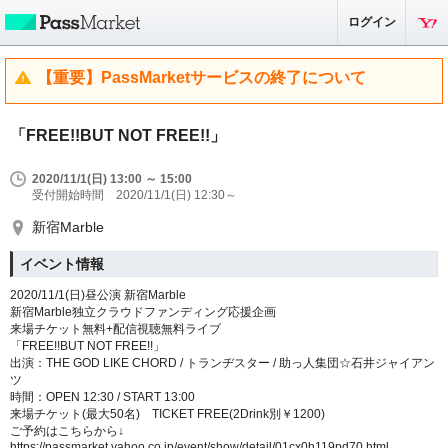
ログイン
【重要】PassMarketサービスの終了について
「FREE!!BUT NOT FREE!!」
2020/11/1(日) 13:00 ～ 15:00
受付開始時間 2020/11/1(日) 12:30～
新宿Marble
イベント情報
2020/11/1
(日)昼公演
新宿
Marble
新宿
Marble
独立クラウドファンディング応援企画
来場チケット無料
+
配信視聴無料ライブ
「
FREE!!BUT NOT FREE!!
」
出演：
THE GOD LIKE CHORD /
トランヂスター
/
助っ人集団☆石井ジャイアン
ツ
時間：
OPEN 12:30 / START 13:00
来場チケット(最大
50
名)
TICKET FREE
(
2Drink
別￥
1200
)
ご予約はこちらから
↓
https://passmarket.yahoo.co.jp/event/show/detail/01cx0h119pd70.html