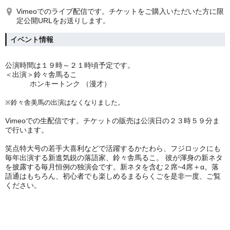
Vimeoでのライブ配信です。チケットをご購入いただいた方に限
定公開URLをお送りします。
イベント情報
公演時間は１９時～２１時頃予定です。
＜出演＞鈴々舎馬るこ
ホンキートンク （漫才）
※
鈴々舎美馬の出演はなくなりました。
Vimeoでの生配信です。
チケットの販売は公演日の２３時５９分ま
で行います。
笑点特大号の若手大喜利などで活躍するかたわら、フジロックにも
毎年出演する新進気鋭の落語家、鈴々舎馬るこ。 彼が渾身の新ネタ
を披露する毎月恒例の独演会です。新ネタを含む２席~4席＋α。落
語通はもちろん、初心者でも楽しめるまるらくごを是非一度、ご覧
ください。