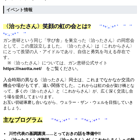
イベント情報
〈治ったさん〉笑顔の虹の会とは?
゜ﾟ*+:｡:+* ﾟ ゜ﾟ゜ﾟ
*+:｡:+* ﾟ ゜ﾟ
ガン患研という同じ「学び舎」を巣立った〈治ったさん〉の同窓会
として、この度設立しました。〈治ったさん〉は〈これからさん〉
にとって羨望の人・アイドルであり、自信と勇気を与える存在で
す。
※〈治ったさん〉については、ガン患研公式サイト
https://naotta.net/
をご覧ください。
入会時期の異なる〈治ったさん〉同士は、これまでなかなか交流の
機会や場がもてず、遠い関係でした。
これからは虹の会が架け橋とな
って、多くの〈治ったさん〉と〈これからさん〉が、広く深く交流し合
う場を提供してまいります。
お互い切磋琢磨し合いながら、ウェラー・ザン・ウェルを目指していき
ましょう。
主なプログラム
゜ﾟ*+:｡:+* ﾟ ゜ﾟ゜ﾟ*+:｡:+* ﾟ ゜ﾟ
川竹代表の基調講演
……とっておきの話を準備中!!
〈治ったさん〉体験談
……〈治ったさん〉が〈これからさん〉への熱