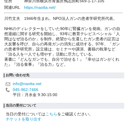
住所
神奈川県横浜市青葉区鴨志田町569-1-17-105
関連URL
https://naotta.net/
川竹文夫 1946年生まれ。NPO法人ガンの患者学研究所代表。
NHKのディレクターをしていた90年に腎臓ガンを発病。ガンの自
然退縮に関する研究を開始し、93年に教育テレビスペシャル「人
間はなぜ治るのか」を制作。絶望から生還したガン患者の証言は
大反響を呼び、自らの再発ガンの消失に成功する。97年、「ガン
の患者学研究所」設立後は、セミナーや講演、書籍の執筆など
「治る人を一人でも増やす」活動に尽力している。
著書に『どんなガンでも、自分で治せる！』『幸せはガンがくれ
た』『治る食事』『治る力』など。
お問い合わせ先
info@naotta.net
045-962-7466
平日：月水金 9:30-15:00
当日の受付について
当日の受付については
こちら
をご確認ください。
チケットを取り出す