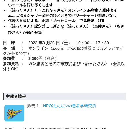
いエールを語り尽くします
〈治ったさん〉と〈これからさん〉オンラインde密密☆親睦タイ
ム
……治るシャワー全開のひとときでパワーチャージ間違いなし
代表の音頭による、正調「治ったコール」で免疫爆上げ!!
〈治ったさん〉認定式……新たな〈治ったさん〉〈当確さん〉〈あさ
ひさん〉が続々登場
日 時 ： 2022 年3 月26 日（土）
10：00 ～ 17：30
会 場 ： オンライン
（Zoom、ご参加の機器にはカメラとマイ
クが必要です）
参加費 ： 3,300円
（税込）
参加資格 ： ガン患者とそのご家族および〈治ったさん〉
（会員以
外もOK）
主催者情報
販売主
NPO法人ガンの患者学研究所