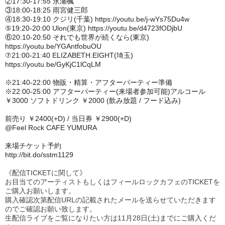
②17:30-17:55 永瀬楓
③18:00-18:25 雨宮健三郎
④18:30-19:10 クジリ(千葉) https://youtu.be/j-wYs75Du4w
⑤19:20-20:00 Ulon(東京) https://youtu.be/d4723fODjbU
⑥20:10-20:50 それでも世界が続くなら(東京)
https://youtu.be/YGAntfobuOU
⑦21:00-21:40 ELIZABETH.EIGHT(埼玉)
https://youtu.be/GyKjC1lCqLM
※21:40-22:00 物販・精算・アフターパーティー準備
※22:00-25:00 アフターパーティー(来場者参加可能)アルコール
￥3000 ソフトドリンク ￥2000 (飲み放題 / フード込み)
前売り ￥2400(+D) / 当日券 ￥2900(+D)
@Feel Rock CAFE YUMURA
来場チケット予約
http://bit.do/sstm1129
《配信TICKETに関して》
お目当てのアーティストもしくはフィールロックカフェのTICKETを
ご購入お願いします。
購入確認次第配信URLの記載されたメールを送らせていただきます
のでご確認お願い致します。
生配信ライブをご覧になりたい方は11月28日(土)までにご購入くだ