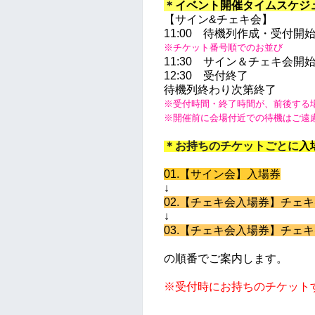
＊
イベント開催タイムスケジ
【サイン&チェキ会】
11:00
待機列作成・
受付開
※チケット番号順でのお並び
11:30 サイン＆チェキ会開
12:30 受付終了
待機列終わり次第終了
※受付時間・終了時間が、
前後する
※開催前に会場付近での待機はご遠
＊お持ちのチケットごとに
入
01.【サイン会】入場券
↓
02.【チェキ会入場券】チェキ
↓
03.【チェキ会入場券】チェキ
の順番でご案内します。
※受付時にお持ちのチケット