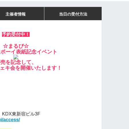
主催者情報
当日の受付方法
予約受付中！
☆まるぴ
☆
イボーイ表紙記念イベント
発売を記念して、
チェキ会
を開催いたします！
 KDX東新宿ビル3F
gi/access/