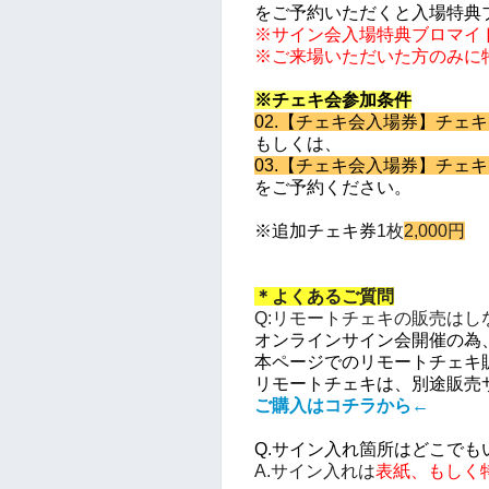
をご予約いただくと入場
特典
※サイン会入場特典ブロマイ
※ご来場いただいた方のみに
※チェキ会参加条件
02.【チェキ会入場券】チェキ
もしくは、
03.【チェキ会入場券】チェキ
をご予約ください。
※追加チェキ券
1枚
2,000
円
＊よくあるご質問
Q:リモートチェキの販売はし
オンラインサイン会開催の為
本ページでのリモートチェキ
リモートチェキは、別途販売
ご購入はコチラから←
Q.サイン入れ箇所はどこでも
A.サイン入れは
表紙、もしく