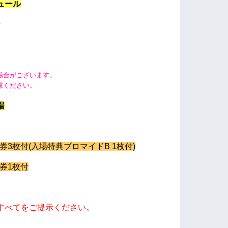
ュール
始
始
場合が
ございます。
慮ください。
場
券3枚付(入場特典ブロマイドB 1枚付)
券1枚付
すべてをご提示ください。