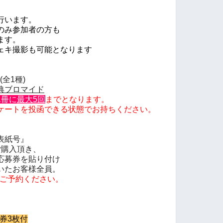
行います。
のみ参加者の方も
ます。
ェキ撮影も可能となります
全1種)
典ブロマイド
1冊に
最大5回
までとなります。
ケートを投函できる状態でお持ちください。
表紙号
』
ご購入頂き、
応募券を貼り付け
いたお客様全員。
ご予約ください。
券3枚付