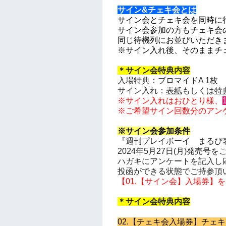
サイン&チェキ会とは
サイン会とチェキ会を同時に
サイン会参加の方もチェキ会
同じ待機列にお並びいただき
※サイン入れ後、
そのままチ
＊サイン会特典内容
入場特典：ブロマイドA 1枚 (
サイン入れ：
表紙
もしくは
特
※
サイン入れは
おひとり様、
※ご希望サイン回数分のアン
※サイン会参加条件
『週刊プレイボーイ まるぴ
2024年5月27日
(月
)発売号を
ハガキにアンケートを記入し
投函ができる状態で
ご持参頂
【01.【サイン会】入場券】
を
＊サイン会特典内容
02.【チェキ会入場券】チェキ