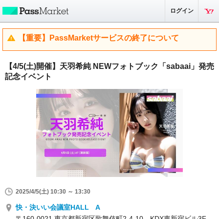
ログイン
【重要】PassMarketサービスの終了について
【4/5(土)開催】天羽希純 NEWフォトブック「sabaai」発売
記念イベント
2025/4/5(土) 10:30 ～ 13:30
快・決いい会議室HALL A
〒160‐0021 東京都新宿区歌舞伎町2‐4‐10 KDX東新宿ビル3F