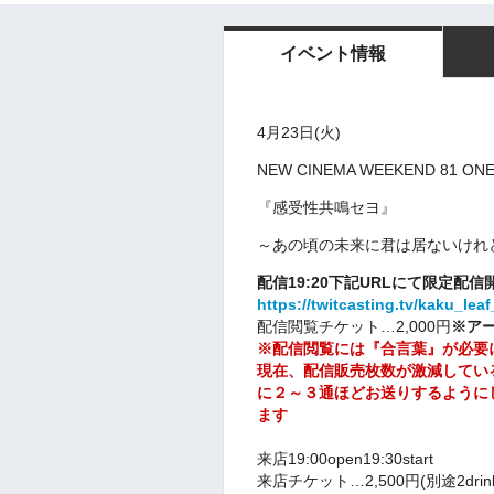
イベント情報
4月23
日(火
)
NEW CINEMA WEEKEND 81 ONE
『感受性共鳴セヨ』
～あの頃の未来に君は居ないけれ
配信19:20下記URLにて限定配信
https://twitcasting.tv/kaku_lea
配信閲覧チケット…2,000円
※ア
※配信閲覧には『合言葉』が必要
現在、配信販売枚数が激減している為
に２～３通ほどお送りするように
ます
来店19:00open19:30start
来店チケット…2,500円(別途2drink