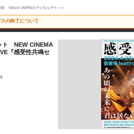
単 Yahoo! JAPANのデジタルチケット
ービスの終了について
ト NEW CINEMA
 LIVE『感受性共鳴セ
30