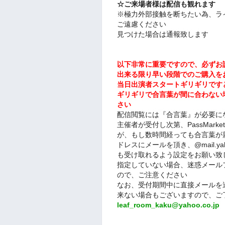
☆ご来場者様は配信も観れます
※極力外部接触を断ちたい為、ラ
ご遠慮ください
見つけた場合は通報致します
以下非常に重要ですので、必ずお
出来る限り早い段階でのご購入を
当日出演者スタートギリギリです
ギリギリで合言葉が間に合わない
さい
配信閲覧には『合言葉』が必要に
主催者が受付し次第、PassMar
が、もし数時間経っても合言葉が
ドレスにメールを頂き、@mail.y
も受け取れるよう設定をお願い致
指定していない場合、迷惑メール
ので、ご注意ください
なお、受付期間中に直接メールを
来ない場合もございますので、ご
leaf_room_kaku@yahoo.co.jp