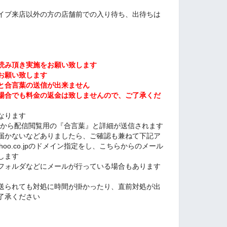
イブ来店以外の方の店舗前での入り待ち、出待ちは
読み頂き実施をお願い致します
お願い致します
と合言葉の送信が出来ません
場合でも料金の返金は致しませんので、ご了承くだ
なります
ketから配信閲覧用の『合言葉』と詳細が送信されます
届かないなどありましたら、ご確認も兼ねて下記ア
ahoo.co.jpのドメイン指定をし、こちらからのメール
します
フォルダなどにメールが行っている場合もあります
送られても対処に時間が掛かったり、直前対処が出
了承ください