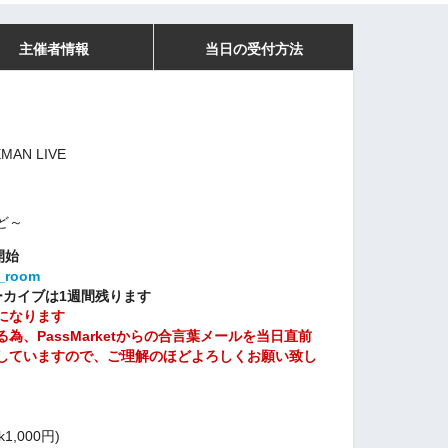
主催者情報
当日の受付方法
MAN LIVE
ど～
開始
f_room
ーカイブは1週間残ります
になります
、PassMarketからの合言葉メールを当日直前
していますので、ご理解のほどよろしくお願い致し
1,000円)