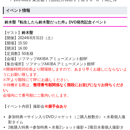
イベント情報
鈴木聖『転生したら鈴木聖だった件』DVD発売記念イベント
【ゲスト】
鈴木聖
【開催】2024年8月31日（土）
【開場】15:50
【開演】16
:00
【定員数】50名様
【会場】ソフマップAKIBA アミューズメント館8F
【集合場所】ソフマップAKIBA アミューズメント館8F
※開催時間10分前より開場致しますので、あまり早くお越しにならないよ
うにお願い致します。
※7Fより階段にて8Fにお越しください。
※待機する際は、
整理番号順関係なく階段にお並びになりお待ちくださ
い。
会場内にて番号順にご案内いたします。
【イベント内容】撮影会
※握手会あり
参加特典⇒サイン入りDVDジャケット（ご購入枚数分）＋
水着個人撮
影タイム
2枚購入特典⇒参加特典
＋水着2ショット撮影
＋2着目水着個人撮影タ