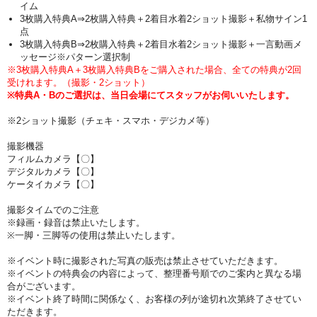
イム
3枚購入特典A⇒2枚購入特典＋2着目水着2ショット撮影＋私物サイン1
点
3枚購入特典B⇒2枚購入特典＋2着目水着2ショット撮影＋一言動画メ
ッセージ※パターン選択制
※3枚購入特典A＋3枚購入特典Bをご購入された場合、全ての特典が2回
受けれます。（撮影・2ショット）
※特典A・Bのご選択は、当日会場にてスタッフがお伺いいたします。
※2ショット撮影（チェキ・スマホ・デジカメ等）
撮影機器
フィルムカメラ【〇】
デジタルカメラ【〇】
ケータイカメラ【〇】
撮影タイムでのご注意
※録画・録音は禁止いたします。
※一脚・三脚等の使用は禁止いたします。
※イベント時に撮影された写真の販売は禁止させていただきます。
※イベントの特典会の内容によって、整理番号順でのご案内と異なる場
合がございます。
※イベント終了時間に関係なく、お客様の列が途切れ次第終了させてい
ただきます。