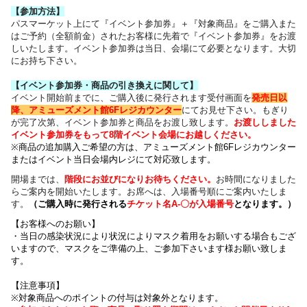
【参加方法】
パスマーケット上にて『イベント参加券』＋『対象商品』をご購入また
はご予約（全額前金）されたお客様に先着で『イベント参加券』をお渡
しいたします。イベント参加券は当日、会場にて必要となります。大切
にお持ち下さい。
【イベント参加券・商品の引き換えに関して】
イベント開始前までに、ご購入後に発行されます受付画面を
発売日以
降、アミューズメント館6Fレジカウンター
にてお見せ下さい。もぎり
が完了次第、イベント参加券と商品をお渡し致します。
お渡ししました
イベント参加券をもって8階イベント会場にお越しください。
※商品の追加購入ご希望の方は、
アミューズメント館6Fレジカウンター
または
イベント当日会場内レジにて対応致します。
開場までは、
階段にお並びになりお待ちください
。
お時間になりました
らご案内を開始いたします。お席へは、入場番号順にご案内いたしま
す。
（
ご購入時に発行される
チケット名
A-〇が入場番号
となります
。）
【お客様へのお願い】
・
当日の感染状況により
状況によりマスク着用をお願いする場合もござ
いますので、
マスクをご準備の上、ご参加下さいます様お願い致しま
す。
【注意事項】
※対象商品へのポイントの付与は対象外となります。