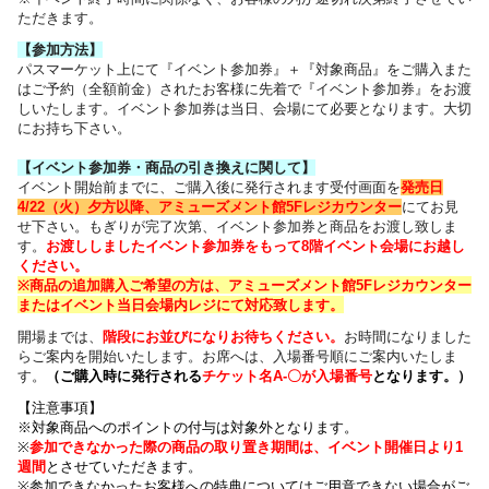
ただきます。
【参加方法】
パスマーケット上にて『イベント参加券』＋『対象商品』をご購入また
はご予約（全額前金）されたお客様に先着で『イベント参加券』をお渡
しいたします。イベント参加券は当日、会場にて必要となります。大切
にお持ち下さい。
【イベント参加券・商品の引き換えに関して】
イベント開始前までに、ご購入後に発行されます受付画面を
発売日
4/22（火）夕方以降、
アミューズメント館5Fレジカウンター
にてお見
せ下さい。もぎりが完了次第、イベント参加券と商品をお渡し致しま
す。
お渡ししましたイベント参加券をもって8階イベント会場にお越し
ください。
※商品の追加購入ご希望の方は、
アミューズメント館5Fレジカウンター
または
イベント当日会場内レジにて対応致します。
開場までは、
階段にお並びになりお待ちください
。
お時間になりました
らご案内を開始いたします。お席へは、入場番号順にご案内いたしま
す。
（
ご購入時に発行される
チケット名
A-〇が入場番号
となります
。）
【注意事項】
※対象商品へのポイントの付与は対象外となります。
※
参加できなかった際の商品の取り置き期間は、イベント開催日より1
週間
とさせていただきます。
※参加できなかったお客様への特典についてはご用意できない場合がご