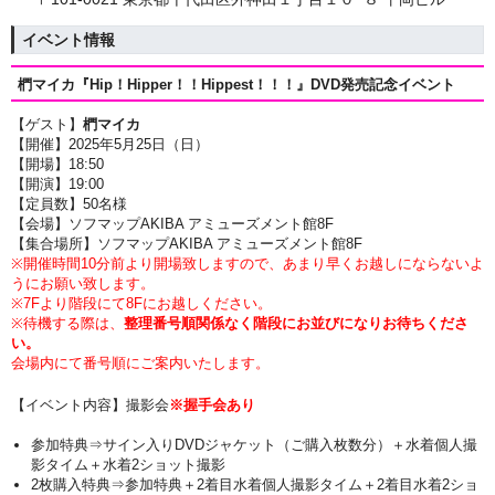
イベント情報
椚マイカ『Hip！Hipper！！Hippest！！！』DVD
発売記念イベント
【ゲスト】
椚マイカ
【開催】2025年5月25日（日
）
【開場】18:50
【開演】19:00
【定員数】50名様
【会場】ソフマップAKIBA アミューズメント館8F
【集合場所】ソフマップAKIBA アミューズメント館8F
※開催時間10分前より開場致しますので、あまり早くお越しにならないよ
うにお願い致します。
※7Fより階段にて8Fにお越しください。
※待機する際は、
整理番号順関係なく階段にお並びになりお待ちくださ
い。
会場内にて番号順にご案内いたします。
【イベント内容】撮影会
※握手会あり
参加特典⇒サイン入りDVDジャケット（ご購入枚数分）＋水着個人撮
影タイム＋水着2ショット撮影
2枚購入特典⇒参加特典＋2着目水着個人撮影タイム＋2着目水着2ショ