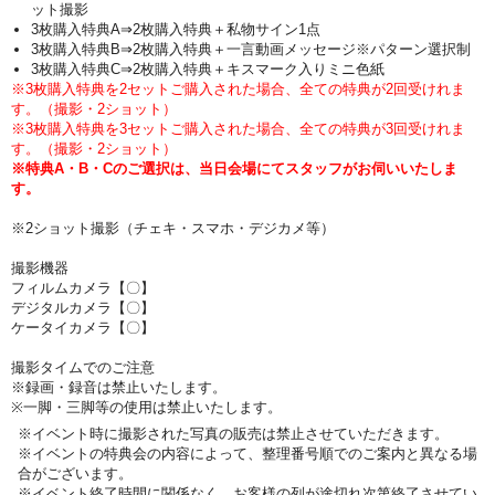
ット撮影
3枚購入特典A⇒2枚購入特典＋私物サイン1点
3枚購入特典B⇒2枚購入特典＋一言動画メッセージ※パターン選択制
3枚購入特典C⇒2枚購入特典＋キスマーク入りミニ色紙
※3枚購入特典を2セットご購入された場合、全ての特典が2回受けれま
す。（撮影・2ショット）
※3枚購入特典を3セットご購入された場合、全ての特典が3回受けれま
す。（撮影・2ショット）
※特典A・B・Cのご選択は、当日会場にてスタッフがお伺いいたしま
す。
※2ショット撮影（チェキ・スマホ・デジカメ等）
撮影機器
フィルムカメラ【〇】
デジタルカメラ【〇】
ケータイカメラ【〇】
撮影タイムでのご注意
※録画・録音は禁止いたします。
※一脚・三脚等の使用は禁止いたします。
※イベント時に撮影された写真の販売は禁止させていただきます。
※イベントの特典会の内容によって、整理番号順でのご案内と異なる場
合がございます。
※イベント終了時間に関係なく、お客様の列が途切れ次第終了させてい