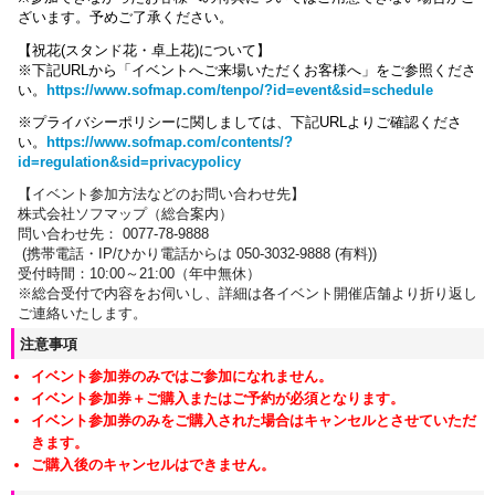
ざいます。
予めご了承ください。
【祝花(スタンド花・卓上花)について】
※下記URLから「イベントへご来場いただくお客様へ」をご参照くださ
い。
https://www.sofmap.com/tenpo/?id=event&sid=schedule
※プライバシーポリシーに関しましては、下記URLよりご確認くださ
い。
https://www.sofmap.com/contents/?
id=regulation&sid=privacypolicy
【イベント参加方法などのお問い合わせ先】
株式会社ソフマップ（総合案内）
問い合わせ先： 0077-78-9888
(携帯電話・IP/ひかり電話からは 050-3032-9888 (有料))
受付時間：10:00～21:00（年中無休）
※総合受付で内容をお伺いし、詳細は各イベント開催店舗より折り返し
ご連絡いたします。
注意事項
イベント参加券のみではご参加になれません。
イベント参加券＋ご購入またはご予約が必須となります。
イベント参加券のみをご購入された場合はキャンセルとさせていただ
きます。
ご購入後のキャンセルはできません。