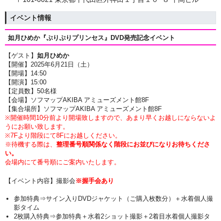
イベント情報
如月ひめか『ぷりぷりプリンセス』
DVD発売記念イベント
【ゲスト】
如月ひめか
【開催】2025年6月21日（土）
【開場】14
:50
【開演】15
:00
【定員数】50名様
【会場】ソフマップAKIBA アミューズメント館8F
【集合場所】ソフマップAKIBA アミューズメント館8F
※開催時間10分前より開場致しますので、あまり早くお越しにならないよ
うにお願い致します。
※7Fより階段にて8Fにお越しください。
※待機する際は、
整理番号順関係なく階段にお並びになりお待ちくださ
い。
会場内にて番号順にご案内いたします。
【イベント内容】撮影会
※握手会あり
参加特典⇒サイン入りDVDジャケット（ご購入枚数分）＋
水着個人撮
影タイム
2枚購入特典⇒参加特典
＋水着2ショット撮影＋2着目水着個人撮影タ