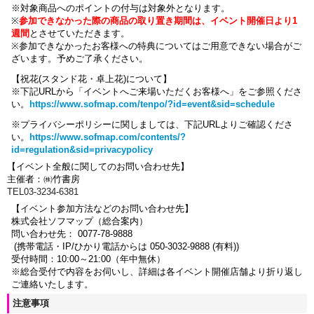
※対象商品へのポイントの付与は対象外となります。
※
参加できなかった際の商品の取り置き期間は、イベント開催日より1
週間
とさせていただきます。
※参加できなかったお客様への特典についてはご用意できない場合がご
ざいます。
予めご了承ください。
【祝花(スタンド花・卓上花)について】
※下記URLから「イベントへご来場いただくお客様へ」をご参照くださ
い。
https://www.sofmap.com/tenpo/?id=event&sid=schedule
※プライバシーポリシーに関しましては、下記URLよりご確認くださ
い。
https://www.sofmap.com/contents/?
id=regulation&sid=privacypolicy
【イベント全般に関してのお問い合わせ先】
主催者：㈱竹書房
TEL03-3234-6381
【イベント参加方法などのお問い合わせ先】
株式会社ソフマップ（総合案内）
問い合わせ先： 0077-78-9888
(携帯電話・IP/ひかり電話からは 050-3032-9888 (有料))
受付時間：10:00～21:00（年中無休）
※総合受付で内容をお伺いし、詳細は各イベント開催店舗より折り返し
ご連絡いたします。
注意事項