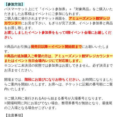
【参加方法】
パスマーケット上にて『イベント参加券』＋『対象商品』をご購入いた
だきました
お客様はイベントにご参加になれます。
ご購入後に発行されますチケット画面を、
アミューズメント館5Fレジ
カウンター
にお見せ下さい。
もぎりが完了次第、イベント参加券と商品
をお渡し致します。
お渡ししましたイベント参加券をもって8階イベント会場にお越しくだ
さい。
※商品のお引換は
発売日以降～
イベント開始前まで
にお願いいたしま
す。
※商品の追加購入ご希望の方は、
アミューズメント館5Fレジカウンター
または
イベント当日会場内レジにて対応致します。
※コンビニ未決済の状態では参加券はお渡しできません。必ず決済まで
お済ませください。
開場までは、
階段にお並びになりお待ちください
。
お時間になりました
らご案内を開始いたします。お席へは、チケットに記載の番号順にご案
内いたします
。
※ご購入時に発行されるAから始まる番号が入場番号となります。
※開場時間に列にお並びでない場合、整理券番号が無効となり、最後尾
のご入場となる場合がございます。
【注意事項】