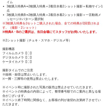
イム
3枚購入特典A⇒2枚購入特典＋2着目水着2ショット撮影＋私物サイン1
点
3枚購入特典B⇒2枚購入特典＋2着目水着2ショット撮影＋一言動画メ
ッセージ※パターン選択制
※3枚購入特典を2セットご購入された場合、全ての特典が2回受けれま
す。（撮影・2ショット）
※特典A・Bのご選択は、当日会場にてスタッフがお伺いいたします。
※2ショット撮影（チェキ・スマホ・デジカメ等）
撮影機器
フィルムカメラ【〇】
デジタルカメラ【〇】
ケータイカメラ【〇】
撮影タイムでのご注意
※録画・録音は禁止いたします。
※一脚・三脚等の使用は禁止いたします。
※イベント時に撮影された写真の販売は禁止させていただきます。
※イベントの特典会の内容によって、整理番号順でのご案内と異なる場
合がございます。
※イベント終了時間に関係なく、お客様の列が途切れ次第終了させてい
ただきます。