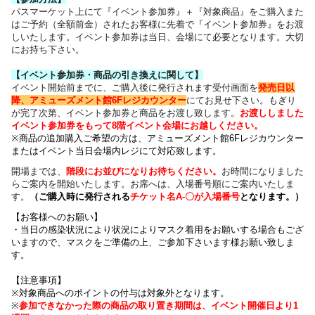
パスマーケット上にて『イベント参加券』＋『対象商品』をご購入また
はご予約（全額前金）されたお客様に先着で『イベント参加券』をお渡
しいたします。イベント参加券は当日、会場にて必要となります。大切
にお持ち下さい。
【イベント参加券・商品の引き換えに関して】
イベント開始前までに、ご購入後に発行されます受付画面を
発売日以
降、アミューズメント館6Fレジカウンター
にてお見せ下さい。もぎり
が完了次第、イベント参加券と商品をお渡し致します。
お渡ししました
イベント参加券をもって8階イベント会場にお越しください。
※商品の追加購入ご希望の方は、
アミューズメント館6Fレジカウンター
または
イベント当日会場内レジにて対応致します。
開場までは、
階段にお並びになりお待ちください
。
お時間になりました
らご案内を開始いたします。お席へは、入場番号順にご案内いたしま
す。
（
ご購入時に発行される
チケット名
A-〇が入場番号
となります
。）
【お客様へのお願い】
・
当日の感染状況により
状況によりマスク着用をお願いする場合もござ
いますので、
マスクをご準備の上、ご参加下さいます様お願い致しま
す。
【注意事項】
※対象商品へのポイントの付与は対象外となります。
※
参加できなかった際の商品の取り置き期間は、イベント開催日より1