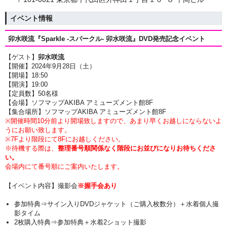
イベント情報
卯水咲流『Sparkle -スパークル- 卯水咲流』DVD発売記念イベント
【ゲスト】
卯水咲流
【開催】2024年9月28日（土）
【開場】18:50
【開演】19:00
【定員数】50名様
【会場】ソフマップAKIBA アミューズメント館8F
【集合場所】ソフマップAKIBA アミューズメント館8F
※開催時間10分前より開場致しますので、あまり早くお越しにならないよ
うにお願い致します。
※7Fより階段にて8Fにお越しください。
※待機する際は、
整理番号順関係なく階段にお並びになりお待ちくださ
い。
会場内にて番号順にご案内いたします。
【イベント内容】撮影会
※握手会あり
参加特典⇒サイン入りDVDジャケット（ご購入枚数分）＋水着個人撮
影タイム
2枚購入特典⇒参加特典＋水着2ショット撮影