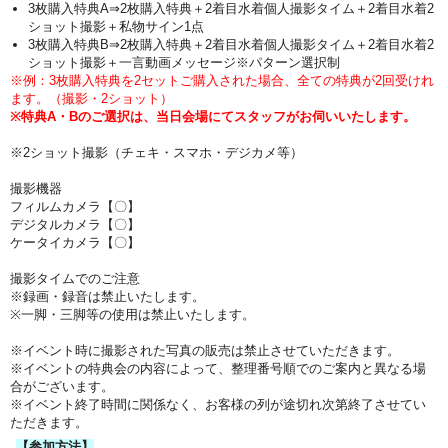
3枚購入特典A⇒2枚購入特典＋2着目水着個人撮影タイム＋2着目水着2
ショット撮影＋私物サイン1点
3枚購入特典B⇒2枚購入特典＋2着目水着個人撮影タイム＋2着目水着2
ショット撮影＋
一言動画メッセージ※パターン選択制
※例：3枚購入特典を2セットご購入された場合、全ての特典が2回受けれ
ます。（撮影・2ショット）
※特典A・Bのご選択は、当日会場にてスタッフがお伺いいたします。
※2ショット撮影（チェキ・スマホ・デジカメ等）
撮影機器
フィルムカメラ【〇】
デジタルカメラ【〇】
ケータイカメラ【〇】
撮影タイムでのご注意
※録画・録音は禁止いたします。
※一脚・三脚等の使用は禁止いたします。
※イベント時に撮影された写真の販売は禁止させていただきます。
※イベントの特典会の内容によって、整理番号順でのご案内と異なる場
合がございます。
※イベント終了時間に関係なく、お客様の列が途切れ次第終了させてい
ただきます。
【参加方法】