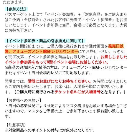
ただきます。
【参加方法】
パスマーケット上にて『イベント参加券』＋『対象商品』をご購入また
はご予約（全額前金）されたお客様に先着で『イベント参加券』をお渡
しいたします。イベント参加券は当日、会場にて必要となります。大切
にお持ち下さい。
【イベント参加券・商品の引き換えに関して】
イベント開始前までに、ご購入後に発行されます受付画面を
発売日以
降、アミューズメント館6Fレジカウンター
にてお見せ下さい。もぎり
が完了次第、イベント参加券と商品をお渡し致します。
お渡ししました
イベント参加券をもって8階イベント会場にお越しください。
※商品の追加購入ご希望の方は、
アミューズメント館6Fレジカウンター
または
イベント当日会場内レジにて対応致します。
開場までは、
階段にお並びになりお待ちください
。
お時間になりました
らご案内を開始いたします。お席へは、入場番号順にご案内いたしま
す。
（
ご購入時に発行される
チケット名
A-〇が入場番号
となります
。）
【お客様へのお願い】
・
当日の感染状況により
状況によりマスク着用をお願いする場合もござ
いますので、
マスクをご準備の上、ご参加下さいます様お願い致しま
す。
【注意事項】
※対象商品へのポイントの付与は対象外となります。