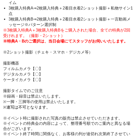
イム
3枚購入特典A⇒2枚購入特典＋2着目水着2ショット撮影＋私物サイン1
点
3枚購入特典B⇒2枚購入特典＋2着目水着2ショット撮影＋一言動画メ
ッセージ※パターン選択制
※3枚購入特典A＋3枚購入特典Bをご購入された場合、全ての特典が2回
受けれます。（撮影・2ショット）
※特典A・Bのご選択は、当日会場にてスタッフがお伺いいたします。
※2ショット撮影（チェキ・スマホ・デジカメ等）
撮影機器
フィルムカメラ【〇】
デジタルカメラ【〇】
ケータイカメラ【〇】
撮影タイムでのご注意
※録画・録音は禁止いたします。
※一脚・三脚等の使用は禁止いたします。
※連写は不可となります。
※イベント時に撮影された写真の販売は禁止させていただきます。
※イベントの特典会の内容によって、整理番号順でのご案内と異なる場
合がございます。
※イベント終了時間に関係なく、お客様の列が途切れ次第終了させてい