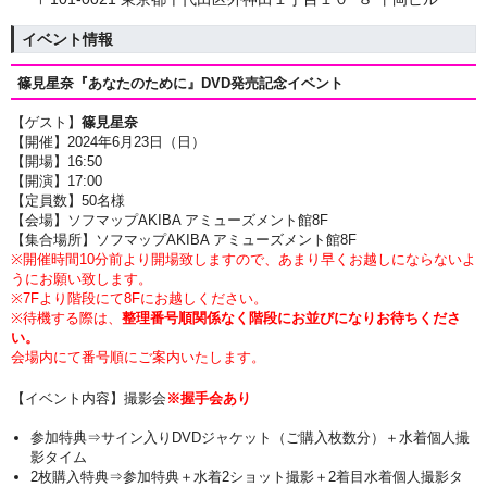
イベント情報
篠見星奈『あなたのために』DVD発売記念イベント
【ゲスト】
篠見星奈
【開催】2024年6月23日（日
）
【開場】16:50
【開演】17:00
【定員数】50名様
【会場】ソフマップAKIBA アミューズメント館8F
【集合場所】ソフマップAKIBA アミューズメント館8F
※開催時間10分前より開場致しますので、あまり早くお越しにならないよ
うにお願い致します。
※7Fより階段にて8Fにお越しください。
※待機する際は、
整理番号順関係なく階段にお並びになりお待ちくださ
い。
会場内にて番号順にご案内いたします。
【イベント内容】撮影会
※握手会あり
参加特典⇒サイン入りDVDジャケット（ご購入枚数分）＋水着個人撮
影タイム
2枚購入特典⇒参加特典＋水着2ショット撮影＋2着目水着個人撮影タ