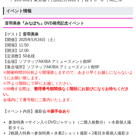
イベント情報
音羽美奈『みなぽち』DVD
発売記念イベント
【ゲスト】
音羽美奈
【開催】2025
年5月24日（土
）
【開場】11:50
【開演】12:00
【定員数】50名様
【会場】ソフマップAKIBA アミューズメント館8F
【集合場所】ソフマップAKIBA アミューズメント館8F
※開催時間10分前より開場致しますので、あまり早くお越しにならないよ
うにお願い致します。
※7Fより階段にて8Fにお越しください。
※待機する際は、
整理番号順関係なく階段にお並びになりお待ちくださ
い。
会場内にて番号順にご案内いたします。
【イベント内容】撮影会
※握手会あり
参加特典⇒サイン入りDVDジャケット（ご購入枚数分）＋水着個人撮
影タイム
2枚購入特典⇒参加特典＋水着2ショット撮影＋2着目水着個人撮影タ