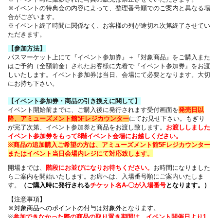
※イベントの特典会の内容によって、整理番号順でのご案内と異なる場
合がございます。
※イベント終了時間に関係なく、お客様の列が途切れ次第終了させてい
ただきます。
【参加方法】
パスマーケット上にて『イベント参加券』＋『対象商品』をご購入また
はご予約（全額前金）されたお客様に先着で『イベント参加券』をお渡
しいたします。イベント参加券は当日、会場にて必要となります。大切
にお持ち下さい。
【イベント参加券・商品の引き換えに関して】
イベント開始前までに、ご購入後に発行されます受付画面を
発売日以
降、アミューズメント館5Fレジカウンター
にてお見せ下さい。もぎり
が完了次第、イベント参加券と商品をお渡し致します。
お渡ししました
イベント参加券をもって8階イベント会場にお越しください。
※商品の追加購入ご希望の方は、
アミューズメント館5Fレジカウンター
または
イベント当日会場内レジにて対応致します。
開場までは、
階段にお並びになりお待ちください
。
お時間になりました
らご案内を開始いたします。お席へは、入場番号順にご案内いたしま
す。
（
ご購入時に発行される
チケット名
A-〇が入場番号
となります
。）
【注意事項】
※対象商品へのポイントの付与は対象外となります。
※
参加できなかった際の商品の取り置き期間は、イベント開催日より1