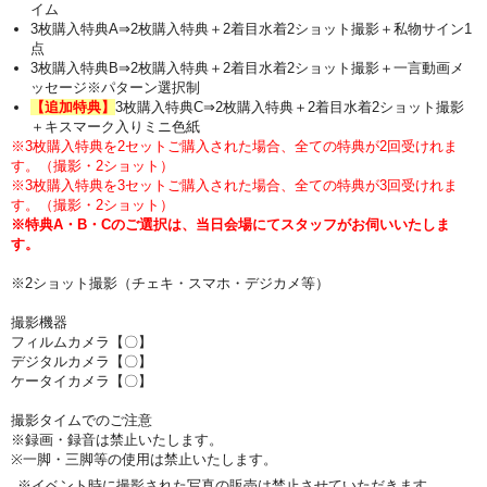
イム
3枚購入特典A⇒2枚購入特典＋2着目水着2ショット撮影＋私物サイン1
点
3枚購入特典B⇒2枚購入特典＋2着目水着2ショット撮影＋一言動画メ
ッセージ※パターン選択制
【追加特典】
3枚購入特典C⇒2枚購入特典＋2着目水着2ショット撮影
＋キスマーク入りミニ色紙
※3枚購入特典を2セットご購入された場合、全ての特典が2回受けれま
す。（撮影・2ショット）
※3枚購入特典を3セットご購入された場合、全ての特典が3回受けれま
す。（撮影・2ショット）
※特典A・B・Cのご選択は、当日会場にてスタッフがお伺いいたしま
す。
※2ショット撮影（チェキ・スマホ・デジカメ等）
撮影機器
フィルムカメラ【〇】
デジタルカメラ【〇】
ケータイカメラ【〇】
撮影タイムでのご注意
※録画・録音は禁止いたします。
※一脚・三脚等の使用は禁止いたします。
※イベント時に撮影された写真の販売は禁止させていただきます。