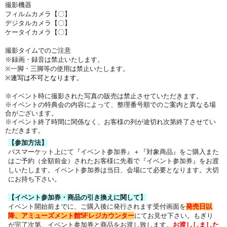
撮影機器
フィルムカメラ【〇】
デジタルカメラ【〇】
ケータイカメラ【〇】
撮影タイムでのご注意
※録画・録音は禁止いたします。
※一脚・三脚等の使用は禁止いたします。
※連写は不可となります。
※イベント時に撮影された写真の販売は禁止させていただきます。
※イベントの特典会の内容によって、整理番号順でのご案内と異なる場
合がございます。
※イベント終了時間に関係なく、お客様の列が途切れ次第終了させてい
ただきます。
【参加方法】
パスマーケット上にて『イベント参加券』＋『対象商品』をご購入また
はご予約（全額前金）されたお客様に先着で『イベント参加券』をお渡
しいたします。イベント参加券は当日、会場にて必要となります。大切
にお持ち下さい。
【イベント参加券・商品の引き換えに関して】
イベント開始前までに、ご購入後に発行されます受付画面を
発売日以
降、アミューズメント館5Fレジカウンター
にてお見せ下さい。もぎり
が完了次第、イベント参加券と商品をお渡し致します。
お渡ししました