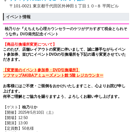
〒101-0021 東京都千代田区外神田１丁目１０−８ 平岡ビル
イベント情報
柚乃りか『えちえち心理カウンセラーのケツがデカすぎて税金とられそ
うな件』DVD発売記念イベント
【商品引換場所変更について】
このたび、店舗レイアウトの変更に伴いまして、誠に勝手ながら
イベン
ト参加券、並びにイベントDVDの引換場所を下記の通り変更させていた
だきます。
【変更後のイベント参加券・DVD引換場所】
ソフマップAKIBAアミューズメント館 5階 レジカウンター
お客様にはご不便・ご面倒をおかけいたしますこと、心よりお詫び申し
上げます。
何卒ご理解とご協力を賜りますよう、よろしくお願い申し上げます。
【ゲスト】
柚乃りか
【開催】2025年5月10日（土
）
【開場】12
:50
【開演】13:00
【定員数】50名様