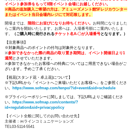
イベント参加券をもって8階イベント会場にお越しください。
※商品の追加購入ご希望の方は、
アミューズメント館5Fレジカウンター
または
イベント当日会場内レジにて対応致します。
開場までは、
階段にお並びになりお待ちください
。
お時間になりました
らご案内を開始いたします。お席へは、入場番号順にご案内いたしま
す。
（
ご購入時に発行される
チケット名
A-〇が入場番号
となります
。）
【注意事項】
※対象商品へのポイントの付与は対象外となります。
※
参加できなかった際の商品の取り置き期間は、イベント開催日より1
週間
とさせていただきます。
※参加できなかったお客様への特典についてはご用意できない場合がご
ざいます。
予めご了承ください。
【祝花(スタンド花・卓上花)について】
※下記URLから「イベントへご来場いただくお客様へ」をご参照くださ
い。
https://www.sofmap.com/tenpo/?id=event&sid=schedule
※プライバシーポリシーに関しましては、下記URLよりご確認くださ
い。
https://www.sofmap.com/contents/?
id=regulation&sid=privacypolicy
【
イベント全般に関しての
お問い合わせ先】
主催者：㈱ラインコミュニケーションズ
TEL03-5114-5541