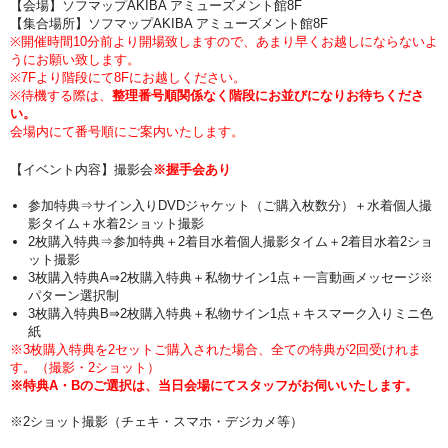
【会場】ソフマップAKIBA アミューズメント館8F
【集合場所】ソフマップAKIBA アミューズメント館8F
※開催時間10分前より開場致しますので、あまり早くお越しにならないよ
うにお願い致します。
※7Fより階段にて8Fにお越しください。
※待機する際は、
整理番号順関係なく階段にお並びになりお待ちくださ
い。
会場内にて番号順にご案内いたします。
【イベント内容】撮影会
※握手会あり
参加特典⇒サイン入りDVDジャケット（ご購入枚数分）＋水着個人撮
影タイム＋水着2ショット撮影
2枚購入特典⇒参加特典＋2着目水着個人撮影タイム＋2着目水着2ショ
ット撮影
3枚購入特典A⇒2枚購入特典＋私物サイン1点＋一言動画メッセージ※
パターン選択制
3枚購入特典B⇒2枚購入特典＋私物サイン1点＋キスマーク入りミニ色
紙
※3枚購入特典を2セットご購入された場合、全ての特典が2回受けれま
す。（撮影・2ショット）
※特典A・Bのご選択は、当日会場にてスタッフがお伺いいたします。
※2ショット撮影（チェキ・スマホ・デジカメ等）