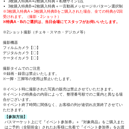
3枚購入特典A⇒2枚購入特典＋私物サイン1点
3枚購入特典B⇒2枚購入特典
＋一言動画メッセージ※パターン選択制
※3枚購入特典A＋3枚購入特典Bをご購入された場合、全ての特典が2回
受けれます。（撮影・2ショット）
※特典A・Bのご選択は、当日会場にてスタッフがお伺いいたします。
※2ショット撮影（チェキ・スマホ・デジカメ等）
撮影機器
フィルムカメラ【〇】
デジタルカメラ【〇】
ケータイカメラ【〇】
撮影タイムでのご注意
※録画・録音は禁止いたします。
※一脚・三脚等の使用は禁止いたします。
※イベント時に撮影された写真の販売は禁止させていただきます。
※イベントの特典会の内容によって、整理番号順でのご案内と異なる場
合がございます。
※イベント終了時間に関係なく、お客様の列が途切れ次第終了させてい
ただきます。
【参加方法】
パスマーケット上にて『イベント参加券』＋『対象商品』をご購入また
はご予約（全額前金）されたお客様に先着で『イベント参加券』をお渡