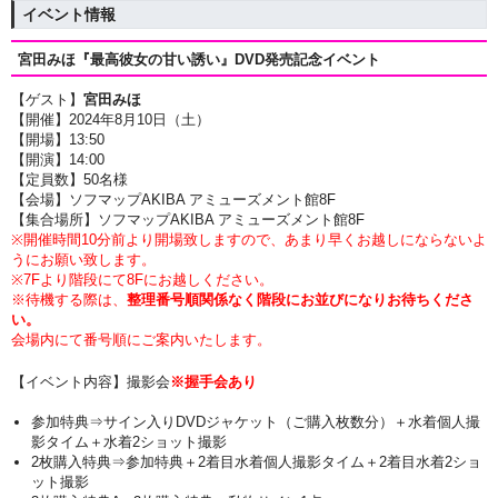
イベント情報
宮田みほ『最高彼女の甘い誘い』DVD発売記念イベント
【ゲスト】
宮田みほ
【開催】2024年8月10日（土）
【開場】13:50
【開演】14
:00
【定員数】50名様
【会場】ソフマップAKIBA アミューズメント館8F
【集合場所】ソフマップAKIBA アミューズメント館8F
※開催時間10分前より開場致しますので、あまり早くお越しにならないよ
うにお願い致します。
※7Fより階段にて8Fにお越しください。
※待機する際は、
整理番号順関係なく階段にお並びになりお待ちくださ
い。
会場内にて番号順にご案内いたします。
【イベント内容】撮影会
※握手会あり
参加特典⇒サイン入りDVDジャケット（ご購入枚数分）＋
水着個人撮
影タイム
＋水着2ショット撮影
2枚購入特典⇒参加特典
＋2着目水着個人撮影タイム＋2着目水着2ショ
ット撮影