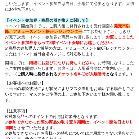
しいたします。イベント参加券は当日、会場にて必要となります。大切
にお持ち下さい。
【イベント参加券・商品の引き換えに関して】
イベント開始前までに、ご購入後に発行されます受付画面を
発売日以
降、アミューズメント館6Fレジカウンター
にてお見せ下さい。もぎり
が完了次第、イベント参加券と商品をお渡し致します。
お渡ししました
イベント参加券をもって8階イベント会場にお越しください。
※商品の追加購入ご希望の方は、
アミューズメント館6Fレジカウンター
または
イベント当日会場内レジにて対応致します。
開場までは、
階段にお並びになりお待ちください
。
お時間になりました
らご案内を開始いたします。お席へは、入場番号順にご案内いたしま
す。
（
ご購入時に発行される
チケット名
A-〇が入場番号
となります
。）
【お客様へのお願い】
・
当日の感染状況により
状況によりマスク着用をお願いする場合もござ
いますので、
マスクをご準備の上、ご参加下さいます様お願い致しま
す。
【注意事項】
※対象商品へのポイントの付与は対象外となります。
※
参加できなかった際の商品の取り置き期間は、イベント開催日より1
週間
とさせていただきます。
※参加できなかったお客様への特典についてはご用意できない場合がご
ざいます。
予めご了承ください。