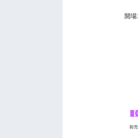
開場1
【
前売り