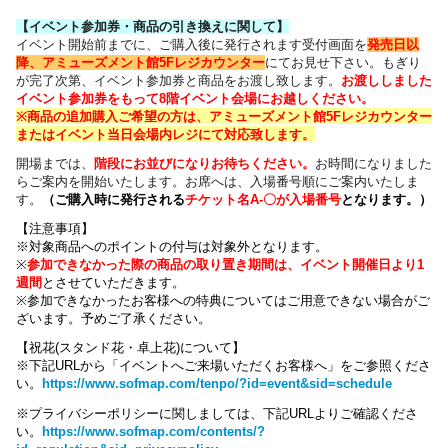
【イベント参加券・商品の引き換えに関して】
イベント開始前までに、ご購入後に発行されます受付画面を
発売日以
降、アミューズメント館5Fレジカウンター
にてお見せ下さい。もぎり
が完了次第、イベント参加券と商品をお渡し致します。
お渡ししました
イベント参加券をもって8階イベント会場にお越しください。
※商品の追加購入ご希望の方は、
アミューズメント館5Fレジカウンター
または
イベント当日会場内レジにて対応致します。
開場までは、
階段にお並びになりお待ちください
。
お時間になりました
らご案内を開始いたします。お席へは、入場番号順にご案内いたしま
す。
（
ご購入時に発行される
チケット名
A-〇が入場番号
となります
。）
【注意事項】
※対象商品へのポイントの付与は対象外となります。
※
参加できなかった際の商品の取り置き期間は、イベント開催日より1
週間
とさせていただきます。
※参加できなかったお客様への特典についてはご用意できない場合がご
ざいます。
予めご了承ください。
【祝花(スタンド花・卓上花)について】
※下記URLから「イベントへご来場いただくお客様へ」をご参照くださ
い。
https://www.sofmap.com/tenpo/?id=event&sid=schedule
※プライバシーポリシーに関しましては、下記URLよりご確認くださ
い。
https://www.sofmap.com/contents/?