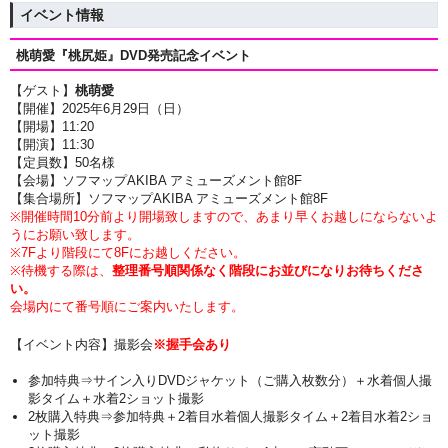
イベント情報
桃萌愛『桃尻姫』DVD発売記念イベント
【ゲスト】
桃萌愛
【開催】2025年6月29日（日
）
【開場】11
:20
【開演】11:30
【定員数】50名様
【会場】ソフマップAKIBA アミューズメント館8F
【集合場所】ソフマップAKIBA アミューズメント館8F
※開催時間10分前より開場致しますので、あまり早くお越しにならないよ
うにお願い致します。
※7Fより階段にて8Fにお越しください。
※待機する際は、
整理番号順関係なく階段にお並びになりお待ちくださ
い。
会場内にて番号順にご案内いたします。
【イベント内容】撮影会
※握手会あり
参加特典⇒サイン入りDVDジャケット（ご購入枚数分）＋水着個人撮
影タイム＋水着2ショット撮影
2枚購入特典⇒参加特典＋2着目水着個人撮影タイム＋2着目水着2ショ
ット撮影