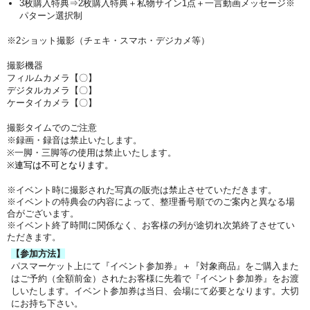
3枚購入特典⇒2枚購入特典＋私物サイン1点＋一言動画メッセージ※
パターン選択制
※2ショット撮影（チェキ・スマホ・デジカメ等）
撮影機器
フィルムカメラ【〇】
デジタルカメラ【〇】
ケータイカメラ【〇】
撮影タイムでのご注意
※録画・録音は禁止いたします。
※一脚・三脚等の使用は禁止いたします。
※連写は不可となります。
※イベント時に撮影された写真の販売は禁止させていただきます。
※イベントの特典会の内容によって、整理番号順でのご案内と異なる場
合がございます。
※イベント終了時間に関係なく、お客様の列が途切れ次第終了させてい
ただきます。
【参加方法】
パスマーケット上にて『イベント参加券』＋『対象商品』をご購入また
はご予約（全額前金）されたお客様に先着で『イベント参加券』をお渡
しいたします。イベント参加券は当日、会場にて必要となります。大切
にお持ち下さい。