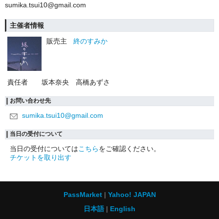
sumika.tsui10@gmail.com
主催者情報
販売主
終のすみか
責任者
坂本奈央 高橋あずさ
お問い合わせ先
sumika.tsui10@gmail.com
当日の受付について
当日の受付については
こちら
をご確認ください。
チケットを取り出す
PassMarket
Yahoo! JAPAN
日本語
English