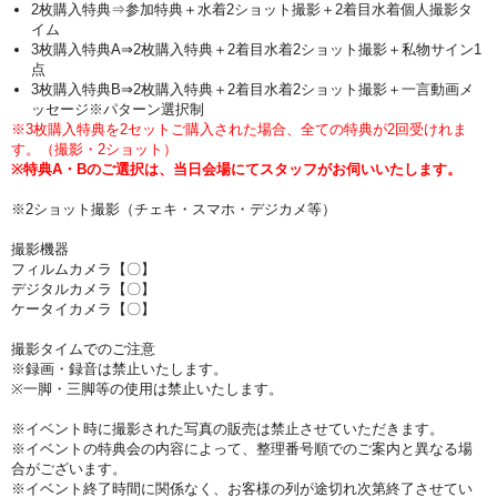
2枚購入特典⇒参加特典＋水着2ショット撮影＋2着目水着個人撮影タ
イム
3枚購入特典A⇒2枚購入特典＋2着目水着2ショット撮影＋私物サイン1
点
3枚購入特典B⇒2枚購入特典＋2着目水着2ショット撮影＋
一言動画メ
ッセージ※パターン選択制
※3枚購入特典を2セットご購入された場合、全ての特典が2回受けれま
す。（撮影・2ショット）
※特典A・Bのご選択は、当日会場にてスタッフがお伺いいたします。
※2ショット撮影（チェキ・スマホ・デジカメ等）
撮影機器
フィルムカメラ【〇】
デジタルカメラ【〇】
ケータイカメラ【〇】
撮影タイムでのご注意
※録画・録音は禁止いたします。
※一脚・三脚等の使用は禁止いたします。
※イベント時に撮影された写真の販売は禁止させていただきます。
※イベントの特典会の内容によって、整理番号順でのご案内と異なる場
合がございます。
※イベント終了時間に関係なく、お客様の列が途切れ次第終了させてい