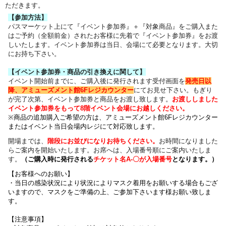
ただきます。
【参加方法】
パスマーケット上にて『イベント参加券』＋『対象商品』をご購入また
はご予約（全額前金）されたお客様に先着で『イベント参加券』をお渡
しいたします。イベント参加券は当日、会場にて必要となります。大切
にお持ち下さい。
【イベント参加券・商品の引き換えに関して】
イベント開始前までに、ご購入後に発行されます受付画面を
発売日以
降、アミューズメント館6Fレジカウンター
にてお見せ下さい。もぎり
が完了次第、イベント参加券と商品をお渡し致します。
お渡ししました
イベント参加券をもって8階イベント会場にお越しください。
※商品の追加購入ご希望の方は、
アミューズメント館6Fレジカウンター
または
イベント当日会場内レジにて対応致します。
開場までは、
階段にお並びになりお待ちください
。
お時間になりました
らご案内を開始いたします。お席へは、入場番号順にご案内いたしま
す。
（
ご購入時に発行される
チケット名
A-〇が入場番号
となります
。）
【お客様へのお願い】
・
当日の感染状況により
状況によりマスク着用をお願いする場合もござ
いますので、
マスクをご準備の上、ご参加下さいます様お願い致しま
す。
【注意事項】