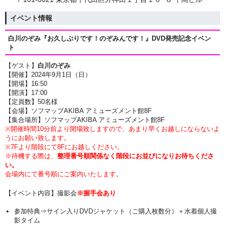
イベント情報
白川のぞみ『お久しぶりです！のぞみんです！』DVD発売記念イベン
ト
【ゲスト】
白川のぞみ
【開催】2024年9月1日（日）
【開場】16:50
【開演】17:00
【定員数】50名様
【会場】ソフマップAKIBA アミューズメント館8F
【集合場所】ソフマップAKIBA アミューズメント館8F
※開催時間10分前より開場致しますので、あまり早くお越しにならないよ
うにお願い致します。
※7Fより階段にて8Fにお越しください。
※待機する際は、
整理番号順関係なく階段にお並びになりお待ちくださ
い。
会場内にて番号順にご案内いたします。
【イベント内容】撮影会
※握手会あり
参加特典⇒サイン入りDVDジャケット（ご購入枚数分）＋水着個人撮
影タイム