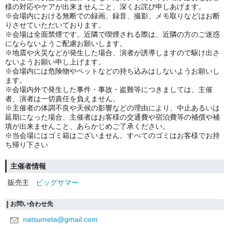
様の対応やケアが出来ませんこと、深くお詫び申しあげます。
※会場内における無断での録画、録音、撮影、メモ取りなどはお断
りさせていただいております。
※会場は全面禁煙です。近隣で喫煙される際は、近隣の方のご迷惑
にならないようご配慮お願いします。
※地震や火災などが発生した場合、演者が誘導しますので駆け出さ
ないようお願い申し上げます。
※会場内には危険物やペットなどの持ち込みはしないようお願いし
ます。
※会場内外で発生した事件・事故・盗難等につきましては、主催
者、演者は一切責任を負えません。
※主催者の体調不良や天候の影響などの理由により、中止あるいは
延期になった場合、主催者はお客様の交通費や宿泊費等の補償や補
填が出来ませんこと、あらかじめご了承ください。
※当会場にはゴミ箱はございません。すべてのゴミはお客様でお持
ち帰り下さい
主催者情報
販売主
ビッグサマー
お問い合わせ先
natsumeta@gmail.com