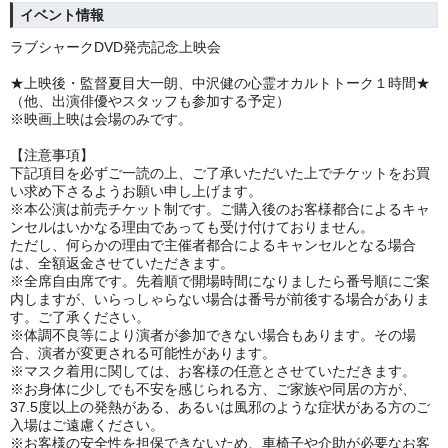
イベント情報
ラブシャークDVD発売記念上映会
★上映後・監督夏目大一朗、中沢健の心霊オカルトトーク１時間★
（他、出演俳優やスタッフも参加する予定）
※映画上映は会場のみです。
【注意事項】
下記項目を必ずご一読の上、ご了承いただいた上でチケットをお買
い求め下さるようお願い申し上げます。
※本公演は前売チケット制です。ご購入後のお客様都合によるキャ
ンセルはいかなる理由であっても受け付けておりません。
ただし、何らかの理由で主催者都合によるキャンセルとなる場合
は、全額返金させていただきます。
※全席自由席です。先着順で開場時間になりましたら番号順にご案
内しますが、いらっしゃらない場合は番号が前後する場合がありま
す。ご了承ください。
※体調不良等により演者が参加できない場合もあります。その場
合、演者が変更される可能性があります。
※マスク着用に関しては、お客様の任意とさせていただきます。
※お身体に少しでも不安を感じられる方、ご家族や同居の方が、
37.5度以上の発熱がある、あるいは風邪のような症状がある方のご
入場はご遠慮ください。
※お客様の安全性を担保できないため、車椅子や介助が必要なお客