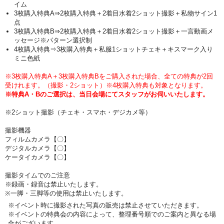
イム
3枚購入特典A⇒2枚購入特典＋2着目水着2ショット撮影＋私物サイン1
点
3枚購入特典B⇒2枚購入特典＋2着目水着2ショット撮影＋一言動画メ
ッセージ※パターン選択制
4枚購入特典⇒3枚購入特典＋私服1ショットチェキ＋キスマーク入り
ミニ色紙
※3枚購入特典A＋3枚購入特典Bをご購入された場合、全ての特典が2回
受けれます。（撮影・2ショット）※4枚購入特典も対象となります。
※特典A・Bのご選択は、当日会場にてスタッフがお伺いいたします。
※2ショット撮影（チェキ・スマホ・デジカメ等）
撮影機器
フィルムカメラ【〇】
デジタルカメラ【〇】
ケータイカメラ【〇】
撮影タイムでのご注意
※録画・録音は禁止いたします。
※一脚・三脚等の使用は禁止いたします。
※イベント時に撮影された写真の販売は禁止させていただきます。
※イベントの特典会の内容によって、整理番号順でのご案内と異なる場
合がございます。