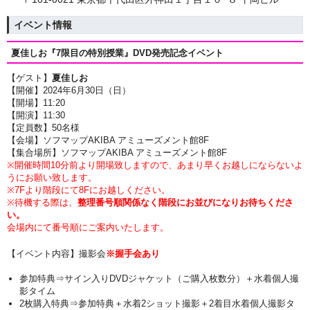
イベント情報
夏佳しお『7限目の特別授業』DVD
発売記念イベント
【ゲスト】
夏佳しお
【開催】2024年6月30日（日
）
【開場】11:20
【開演】11:30
【定員数】50名様
【会場】ソフマップAKIBA アミューズメント館8F
【集合場所】ソフマップAKIBA アミューズメント館8F
※開催時間10分前より開場致しますので、あまり早くお越しにならないよ
うにお願い致します。
※7Fより階段にて8Fにお越しください。
※待機する際は、
整理番号順関係なく階段にお並びになりお待ちくださ
い。
会場内にて番号順にご案内いたします。
【イベント内容】撮影会
※握手会あり
参加特典⇒サイン入りDVDジャケット（ご購入枚数分）＋水着個人撮
影タイム
2枚購入特典⇒参加特典＋水着2ショット撮影＋2着目水着個人撮影タ