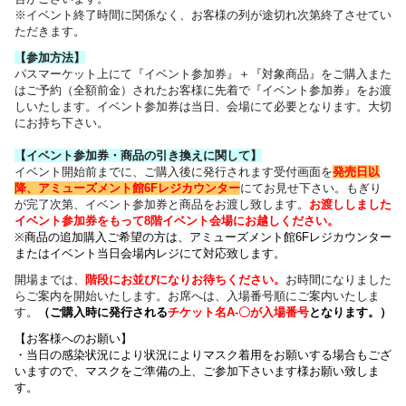
※イベント終了時間に関係なく、お客様の列が途切れ次第終了させてい
ただきます。
【参加方法】
パスマーケット上にて『イベント参加券』＋『対象商品』をご購入また
はご予約（全額前金）されたお客様に先着で『イベント参加券』をお渡
しいたします。イベント参加券は当日、会場にて必要となります。大切
にお持ち下さい。
【イベント参加券・商品の引き換えに関して】
イベント開始前までに、ご購入後に発行されます受付画面を
発売日以
降、アミューズメント館6Fレジカウンター
にてお見せ下さい。もぎり
が完了次第、イベント参加券と商品をお渡し致します。
お渡ししました
イベント参加券をもって8階イベント会場にお越しください。
※商品の追加購入ご希望の方は、
アミューズメント館6Fレジカウンター
または
イベント当日会場内レジにて対応致します。
開場までは、
階段にお並びになりお待ちください
。
お時間になりました
らご案内を開始いたします。お席へは、入場番号順にご案内いたしま
す。
（
ご購入時に発行される
チケット名
A-〇が入場番号
となります
。）
【お客様へのお願い】
・
当日の感染状況により
状況によりマスク着用をお願いする場合もござ
いますので、
マスクをご準備の上、ご参加下さいます様お願い致しま
す。