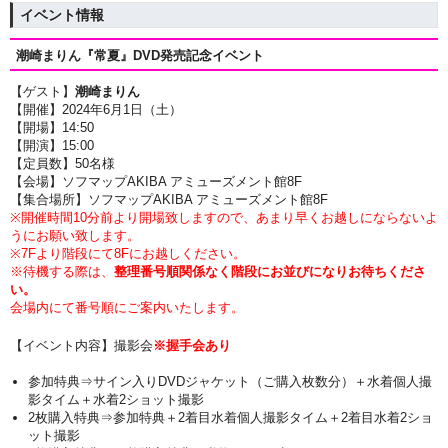
イベント情報
潮崎まりん『常夏』DVD発売記念イベント
【ゲスト】
潮崎まりん
【開催】2024年6月1日（土）
【開場】14:50
【開演】15:00
【定員数】50名様
【会場】ソフマップAKIBA アミューズメント館8F
【集合場所】ソフマップAKIBA アミューズメント館8F
※開催時間10分前より開場致しますので、あまり早くお越しにならないよ
うにお願い致します。
※7Fより階段にて8Fにお越しください。
※待機する際は、
整理番号順関係なく階段にお並びになりお待ちくださ
い。
会場内にて番号順にご案内いたします。
【イベント内容】撮影会
※握手会あり
参加特典⇒サイン入りDVDジャケット（ご購入枚数分）＋水着個人撮
影タイム＋水着2ショット撮影
2枚購入特典⇒参加特典＋2着目水着個人撮影タイム＋2着目水着2ショ
ット撮影