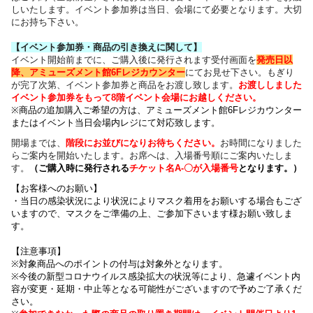
しいたします。イベント参加券は当日、会場にて必要となります。大切
にお持ち下さい。
【イベント参加券・商品の引き換えに関して】
イベント開始前までに、ご購入後に発行されます受付画面を
発売日以
降、アミューズメント館6Fレジカウンター
にてお見せ下さい。もぎり
が完了次第、イベント参加券と商品をお渡し致します。
お渡ししました
イベント参加券をもって8階イベント会場にお越しください。
※商品の追加購入ご希望の方は、
アミューズメント館6Fレジカウンター
または
イベント当日会場内レジにて対応致します。
開場までは、
階段にお並びになりお待ちください
。
お時間になりました
らご案内を開始いたします。お席へは、入場番号順にご案内いたしま
す。
（
ご購入時に発行される
チケット名
A-〇が入場番号
となります
。）
【お客様へのお願い】
・
当日の感染状況により
状況によりマスク着用をお願いする場合もござ
いますので、
マスクをご準備の上、ご参加下さいます様お願い致しま
す。
【注意事項】
※対象商品へのポイントの付与は対象外となります。
※今後の新型コロナウイルス感染拡大の状況等により、急遽イベント内
容が変更・延期・中止等となる可能性がございますので予めご了承くだ
さい。