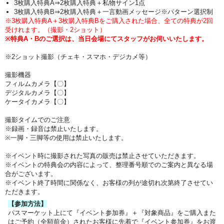
3枚購入特典A⇒2枚購入特典＋私物サイン1点
3枚購入特典B⇒2枚購入特典＋
一言動画メッセージ※パターン選択制
※3枚購入特典A＋3枚購入特典Bをご購入された場合、全ての特典が2回
受けれます。（撮影・2ショット）
※特典A・Bのご選択は、当日会場にてスタッフがお伺いいたします。
※2ショット撮影（チェキ・スマホ・デジカメ等）
撮影機器
フィルムカメラ【〇】
デジタルカメラ【〇】
ケータイカメラ【〇】
撮影タイムでのご注意
※録画・録音は禁止いたします。
※一脚・三脚等の使用は禁止いたします。
※イベント時に撮影された写真の販売は禁止させていただきます。
※イベントの特典会の内容によって、整理番号順でのご案内と異なる場
合がございます。
※イベント終了時間に関係なく、お客様の列が途切れ次第終了させてい
ただきます。
【参加方法】
パスマーケット上にて『イベント参加券』＋『対象商品』をご購入また
はご予約（全額前金）されたお客様に先着で『イベント参加券』をお渡