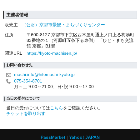
主催者情報
販売主
（公財）京都市景観・まちづくりセンター
住所
〒600-8127 京都市下京区西木屋町通上ノ口上る梅湊町
83番地の１（河原町五条下る東側） 「ひと・まち交流
館 京都」B1階
関連URL
https://kyoto-machisen.jp/
お問い合わせ先
machi.info@hitomachi-kyoto.jp
075-354-8701
月～土 9:00～21:00、日･祝 9:00～17:00
当日の受付について
当日の受付については
こちら
をご確認ください。
チケットを取り出す
PassMarket
Yahoo! JAPAN