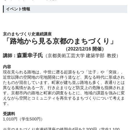
イベント情報
京のまちづくり史連続講座
「
路地から見る京都のまちづくり
」
（2022/12/16 開催）
森重幸子氏
講師：
（
京都美術工芸大学 建築学部 教授）
内容
現在見られる路地は、中世に遡る起源をもつ「辻子」や「突抜」、
近世以降の空閑地の宅地開発に伴う道など、異なる時代に形成され
たものが混在しています。町家が建ち並ぶ路地も多く、表通りとは
異なる風情がある一方、行き止まりなど防災上の危険も指摘されま
す。
京都市内の路地と町家の調査をもとに、地域の課題を強みに変
えながら空間とコミュニティを再生するまちづくりについて考えま
す。
受講料
1,010円（学生500円）
※京のまちづくり史連続講座の後期全4回を2,200円（学生1,100