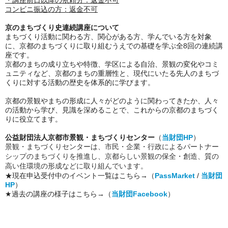
・講座前日以降の依頼分：返金不可
コンビニ振込の方：返金不可
京のまちづくり史連続講座について
まちづくり活動に関わる方、関心がある方、学んでいる方を対象
に、京都のまちづくりに取り組むうえでの基礎を学ぶ全8回の連続講
座です。
京都のまちの成り立ちや特徴、学区による自治、景観の変化やコミ
ュニティなど、京都のまちの重層性と、現代にいたる先人のまちづ
くりに対する活動の歴史を体系的に学びます。
京都の景観やまちの形成に人々がどのように関わってきたか、人々
の活動から学び、見識を深めることで、これからの京都のまちづく
りに役立てます。
公益財団法人京都市景観・まちづくりセンター
（
当財団HP
）
景観・まちづくりセンターは、市民・企業・行政によるパートナー
シップのまちづくりを推進し、京都らしい景観の保全・創造、質の
高い住環境の形成などに取り組んでいます。
★現在申込受付中のイベント一覧はこちら→（
PassMarket
/
当財団
HP
）
★過去の講座の様子はこちら→（
当財団Facebook
）