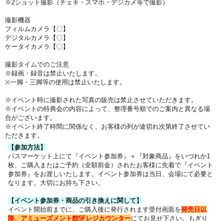
※2ショット撮影（チェキ・スマホ・デジカメ等で撮影）
撮影機器
フィルムカメラ【〇】
デジタルカメラ【〇】
ケータイカメラ【〇】
撮影タイムでのご注意
※録画・録音は禁止いたします。
※一脚・三脚等の使用は禁止いたします。
※イベント時に撮影された写真の販売は禁止させていただきます。
※イベントの特典会の内容によって、整理番号順でのご案内と異なる場
合がございます。
※イベント終了時間に関係なく、お客様の列が途切れ次第終了させてい
ただきます。
【参加方法】
パスマーケット上にて『イベント参加券』＋『対象商品』をいづれか1
枚、ご購入またはご予約（全額前金）されたお客様に先着で『イベント
参加券』をお渡しいたします。イベント参加券は当日、会場にて必要と
なります。大切にお持ち下さい。
【イベント参加券・商品の引き換えに関して】
イベント開始前までに、ご購入後に発行されます受付画面を
発売日以
降、アミューズメント館5Fレジカウンター
にてお見せ下さい。もぎり