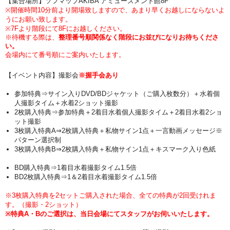
【集合場所】ソフマップAKIBA アミューズメント館8F
※開催時間10分前より開場致しますので、あまり早くお越しにならないよ
うにお願い致します。
※7Fより階段にて8Fにお越しください。
※待機する際は、
整理番号順関係なく階段にお並びになりお待ちくださ
い。
会場内にて番号順にご案内いたします。
【イベント内容】撮影会
※握手会あり
参加特典⇒サイン入りDVD/BDジャケット（ご購入枚数分）＋
水着個
人撮影タイム＋水着2ショット撮影
2枚購入特典⇒参加特典
＋2着目水着個人撮影タイム＋2着目水着2ショ
ット撮影
3枚購入特典A⇒2枚購入特典＋私物サイン1点
＋一言動画メッセージ※
パターン選択制
3枚購入特典B⇒2枚購入特典
＋私物サイン1点
＋キスマーク入り色紙
BD購入特典⇒1着目水着撮影タイム1.5倍
BD2枚購入特典⇒1＆2着目水着撮影タイム1.5倍
※3枚購入特典を2セットご購入された場合、全ての特典が2回受けれま
す。（撮影・2ショット）
※特典A・Bのご選択は、当日会場にてスタッフがお伺いいたします。