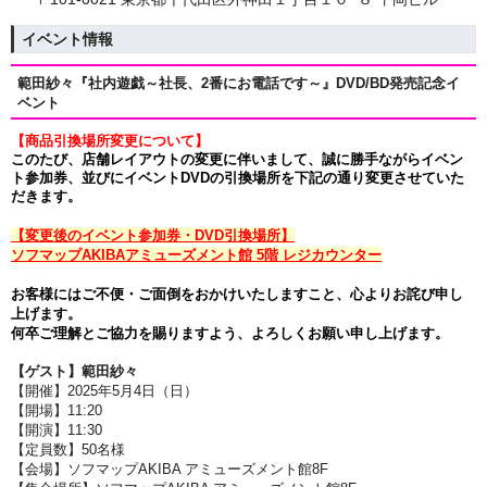
イベント情報
範田紗々『社内遊戯～社長、2番にお電話です～』DVD/BD発売記念イ
ベント
【商品引換場所変更について】
このたび、店舗レイアウトの変更に伴いまして、誠に勝手ながら
イベン
ト参加券、並びにイベントDVDの引換場所を下記の通り変更させていた
だきます。
【変更後のイベント参加券・DVD引換場所】
ソフマップAKIBAアミューズメント館 5階 レジカウンター
お客様にはご不便・ご面倒をおかけいたしますこと、心よりお詫び申し
上げます。
何卒ご理解とご協力を賜りますよう、よろしくお願い申し上げます。
【ゲスト】
範田紗々
【開催】2025年5月4日（日）
【開場】11:20
【開演】11:30
【定員数】50名様
【会場】ソフマップAKIBA アミューズメント館8F