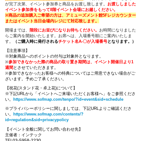
が完了次第、イベント参加券と商品をお渡し致します。
お渡ししました
イベント参加券をもって8階イベント会場にお越しください。
※商品の追加購入ご希望の方は、
アミューズメント館5Fレジカウンター
または
イベント当日会場内レジにて対応致します。
開場までは、
階段にお並びになりお待ちください
。
お時間になりました
らご案内を開始いたします。お席へは、入場番号順にご案内いたしま
す。
（
ご購入時に発行される
チケット名
A-〇が入場番号
となります
。）
【注意事項】
※対象商品へのポイントの付与は対象外となります。
※
参加できなかった際の商品の取り置き期間は、イベント開催日より1
週間
とさせていただきます。
※参加できなかったお客様への特典についてはご用意できない場合がご
ざいます。
予めご了承ください。
【祝花(スタンド花・卓上花)について】
※下記URLから「イベントへご来場いただくお客様へ」をご参照くださ
い。
https://www.sofmap.com/tenpo/?id=event&sid=schedule
※プライバシーポリシーに関しましては、下記URLよりご確認くださ
い。
https://www.sofmap.com/contents/?
id=regulation&sid=privacypolicy
【
イベント全般に関して
お問い合わせ先】
主催者：インテック
03-5958-2230
TEL