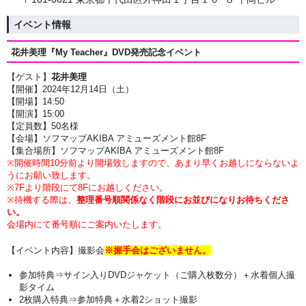
イベント情報
花井美理『My Teacher』DVD発売記念イベント
【ゲスト】
花井美理
【開催】2024年12月14日（土
）
【開場】14
:50
【開演】15:00
【定員数】50名様
【会場】ソフマップAKIBA アミューズメント館8F
【集合場所】ソフマップAKIBA アミューズメント館8F
※開催時間10分前より開場致しますので、あまり早くお越しにならないよ
うにお願い致します。
※7Fより階段にて8Fにお越しください。
※待機する際は、
整理番号順関係なく階段にお並びになりお待ちくださ
い。
会場内にて番号順にご案内いたします。
【イベント内容】撮影会
※握手会はございません。
参加特典⇒サイン入りDVDジャケット（ご購入枚数分）＋水着個人撮
影タイム
2枚購入特典⇒参加特典＋水着2ショット撮影