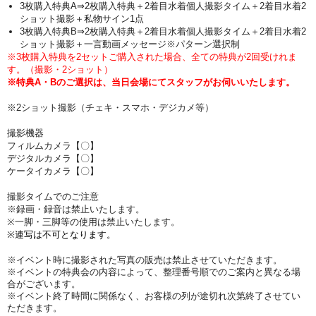
3枚購入特典A⇒2枚購入特典＋2着目水着個人撮影タイム＋2着目水着2
ショット撮影＋私物サイン1点
3枚購入特典B⇒2枚購入特典＋2着目水着個人撮影タイム＋2着目水着2
ショット撮影＋一言動画メッセージ※パターン選択制
※3枚購入特典を2セットご購入された場合、全ての特典が2回受けれま
す。（撮影・2ショット）
※特典A・Bのご選択は、当日会場にてスタッフがお伺いいたします。
※2ショット撮影（チェキ・スマホ・デジカメ等）
撮影機器
フィルムカメラ【〇】
デジタルカメラ【〇】
ケータイカメラ【〇】
撮影タイムでのご注意
※録画・録音は禁止いたします。
※一脚・三脚等の使用は禁止いたします。
※連写は不可となります。
※イベント時に撮影された写真の販売は禁止させていただきます。
※イベントの特典会の内容によって、整理番号順でのご案内と異なる場
合がございます。
※イベント終了時間に関係なく、お客様の列が途切れ次第終了させてい
ただきます。