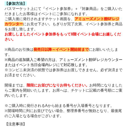
【参加方法】
パスマーケット上にて『イベント参加券』＋『対象商品』をご購入いた
だきました
お客様はイベントにご参加になれます。
ご購入後に発行されますチケット画面を、
アミューズメント館6Fレジ
カウンター
にお見せ下さい。
もぎりが完了次第、イベント参加券と商品
をお渡し致します。
お渡ししましたイベント参加券をもって8階イベント会場にお越しくだ
さい。
※商品のお引換は
発売日以降～
イベント開始前まで
にお願いいたしま
す。
※商品の追加購入ご希望の方は、
アミューズメント館6Fレジカウンター
または
イベント当日会場内レジにて対応致します。
※コンビニ未決済の状態では参加券はお渡しできません。必ず決済まで
お済ませください。
開場までは、
階段にお並びになりお待ちください
。
お時間になりました
らご案内を開始いたします。お席へは、チケットに記載の番号順にご案
内いたします
。
※ご購入時に発行されるAから始まる番号が入場番号となります。
※開場時間に列にお並びでない場合、整理券番号が無効となり、最後尾
のご入場となる場合がございます。
【注意事項】