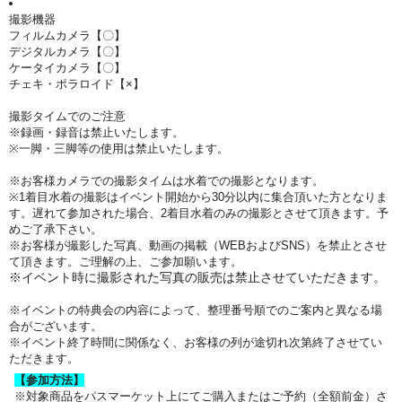
撮影機器
フィルムカメラ【〇】
デジタルカメラ【〇】
ケータイカメラ【〇】
チェキ・ポラロイド【×】
撮影タイムでのご注意
※録画・録音は禁止いたします。
※一脚・三脚等の使用は禁止いたします。
※お客様カメラでの撮影タイムは水着での撮影となります。
※1着目水着の撮影はイベント開始から30分以内に集合頂いた方となりま
す。遅れて参加された場合、2着目水着のみの撮影とさせて頂きます。予
めご了承下さい。
※お客様が撮影した写真、動画の掲載（WEBおよびSNS）を禁止とさせ
て頂きます。ご理解の上、ご参加願います。
※イベント時に撮影された写真の販売は禁止させていただきます。
※イベントの特典会の内容によって、整理番号順でのご案内と異なる場
合がございます。
※イベント終了時間に関係なく、お客様の列が途切れ次第終了させてい
ただきます。
【参加方法】
※対象商品をパスマーケット上にてご購入またはご予約（全額前金）さ