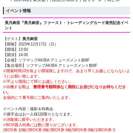
イベント情報
美月絢音『美月絢音』ファースト・トレーディングカード発売記念イベ
ント
【ゲスト】
美月絢音
【開催】2023年12月17日（日）
【開場】13:50
【開演】14:00
【会場】ソフマップAKIBA アミューズメント館8F
【集合場所】ソフマップAKIBA アミューズメント館8F
※
開催時間10分前より開場致しますので、あまり早くお越しにならないよ
うにお願い致します。
※7Fより階段にて8Fにお越しください。
※待機する際は、
整理番号順関係なく階段にお並びになりお待ちくださ
い。
会場内にて番号順にご案内いたします。
イベント内容：
撮影＆特典会
※握手会はお一人様1回限りとなります。
※消毒後に握手いただきます。
※BOX購入特典には数に限りがございます。
1BOX券:10枚/2BOX券:8枚/3BOX券:8枚/5BOX券:8枚/1
0BOX券:3