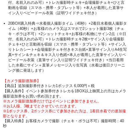
付、名前入れのみ可）+トレカ撮影時チェキ+会場撮影チェキ+ひと言
動画を収録（スマホ・携帯・タブレット等）+本人が着用した直筆サ
イン入りベビードール衣装（証明ワイドチェキ付き）
20BOX購入特典⇒水着個人撮影タイム（40秒）+2着目水着個人撮影タ
イム（40秒）+お客様のカメラ又はスマホで2ショット撮影3枚（チェ
キ・ポラは不可）+2ショットチェキ+お客様の私物にサイン2点（※日
付、名前入れのみ可）+トレカ撮影時チェキ2枚+サイン入り会場撮影
チェキ+ひと言動画を収録（スマホ・携帯・タブレット等）+サイン入
りトレカシート+会場撮影チェキ付きキス台紙+直筆サイン入りA4生写
真+サイン＆チェキ＆キス入り色紙+本人が着用した直筆サイン入りベ
ビードール衣装（直筆サイン入り証明ワイドチェキ付き）+当日着用
した水着にサイン＋直筆メッセージ入り生写真（水着は後日クリーニ
ング後に発送します）
【カメラ撮影追加券】
【商品】追加撮影券付きトレカ1ボックス 6,000円＋税
【購入条件】イベント参加券付きトレカを1BOX以上御買上の方はカメラ
撮影追加券をお買い求め頂けます。
※カメラ撮影追加券だけではイベントに参加できません。
※お1人様、3枚までとさせていただきます。
※1ボックス券、2ボックス券にて参加された方は、1着目水着での追加撮
影となります。
【購入特典】お客様カメラで撮影（チェキ・ポラは不可）撮影時間：40
秒