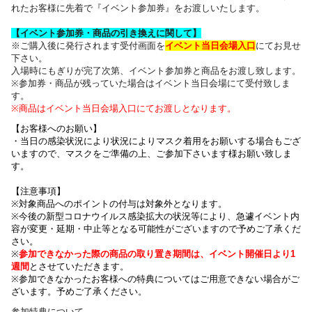
れたお客様に先着で『イベント参加券』をお渡しいたします。
【イベント参加券・商品の引き換えに関して】
※ご購入後に発行されます受付画面を
イベント当日会場入口
にてお見せ
下さい。
入場時にもぎりが完了次第、イベント参加券と商品をお渡し致します。
※参加券・商品が残っていた場合はイベント当日会場にて受付致しま
す。
※商品はイベント当日会場入口にてお渡しとなります。
【お客様へのお願い】
・
当日の感染状況により
状況によりマスク着用をお願いする場合もござ
いますので、
マスクをご準備の上、ご参加下さいます様お願い致しま
す。
【注意事項】
※対象商品へのポイントの付与は対象外となります。
※今後の新型コロナウイルス感染拡大の状況等により、急遽イベント内
容が変更・延期・中止等となる可能性がございますので予めご了承くだ
さい。
※
参加できなかった際の商品の取り置き期間は、イベント開催日より1
週間
とさせていただきます。
※参加できなかったお客様への特典についてはご用意できない場合がご
ざいます。
予めご了承ください。
参加特典について