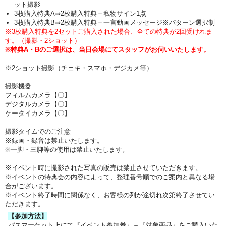
ット撮影
3枚購入特典A⇒2枚購入特典＋私物サイン1点
3枚購入特典B⇒2枚購入特典＋一言動画メッセージ※パターン選択制
※3枚購入特典を2セットご購入された場合、全ての特典が2回受けれま
す。（撮影・2ショット）
※特典A・Bのご選択は、当日会場にてスタッフがお伺いいたします。
※2ショット撮影（チェキ・スマホ・デジカメ等）
撮影機器
フィルムカメラ【〇】
デジタルカメラ【〇】
ケータイカメラ【〇】
撮影タイムでのご注意
※録画・録音は禁止いたします。
※一脚・三脚等の使用は禁止いたします。
※イベント時に撮影された写真の販売は禁止させていただきます。
※イベントの特典会の内容によって、整理番号順でのご案内と異なる場
合がございます。
※イベント終了時間に関係なく、お客様の列が途切れ次第終了させてい
ただきます。
【参加方法】
パスマーケット上にて『イベント参加券』＋『対象商品』をご購入いた