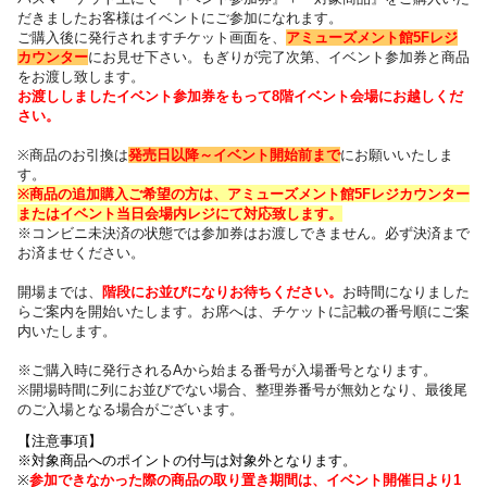
だきました
お客様はイベントにご参加になれます。
ご購入後に発行されますチケット画面を、
アミューズメント館5Fレジ
カウンター
にお見せ下さい。
もぎりが完了次第、イベント参加券と商品
をお渡し致します。
お渡ししましたイベント参加券をもって8階イベント会場にお越しくだ
さい。
※商品のお引換は
発売日以降～
イベント開始前まで
にお願いいたしま
す。
※商品の追加購入ご希望の方は、
アミューズメント館5Fレジカウンター
または
イベント当日会場内レジにて対応致します。
※コンビニ未決済の状態では参加券はお渡しできません。必ず決済まで
お済ませください。
開場までは、
階段にお並びになりお待ちください
。
お時間になりました
らご案内を開始いたします。お席へは、チケットに記載の番号順にご案
内いたします
。
※ご購入時に発行されるAから始まる番号が入場番号となります。
※開場時間に列にお並びでない場合、整理券番号が無効となり、最後尾
のご入場となる場合がございます。
【注意事項】
※対象商品へのポイントの付与は対象外となります。
※
参加できなかった際の商品の取り置き期間は、イベント開催日より1