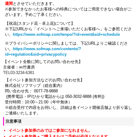
週間
とさせていただきます。
※参加できなかったお客様への特典についてはご用意できない場合がご
ざいます。
予めご了承ください。
【祝花(スタンド花・卓上花)について】
※下記URLから「イベントへご来場いただくお客様へ」をご参照くださ
い。
https://www.sofmap.com/tenpo/?id=event&sid=schedule
※プライバシーポリシーに関しましては、下記URLよりご確認くださ
い。
https://www.sofmap.com/contents/?
id=regulation&sid=privacypolicy
【イベント全般に関してのお問い合わせ先】
主催者：㈱竹書房
TEL03-3234-6381
【イベント参加方法などのお問い合わせ先】
株式会社ソフマップ（総合案内）
問い合わせ先： 0077-78-9888
(携帯電話・IP/ひかり電話からは 050-3032-9888 (有料))
受付時間：10:00～21:00（年中無休）
※総合受付で内容をお伺いし、詳細は各イベント開催店舗より折り返し
ご連絡いたします。
注意事項
イベント参加券のみではご参加になれません。
イベント参加券＋ご購入またはご予約が必須となります。