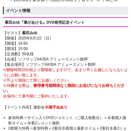
イベント情報
幕田みゆ『幕があける』
DVD発売記念イベント
【ゲスト】
幕田みゆ
【開催】2025年6月1日（日）
【開場】14:50
【開演】15
:00
【定員数】50名様
【会場】ソフマップAKIBA アミューズメント館8F
【集合場所】ソフマップAKIBA アミューズメント館8F
※開催時間10分前より開場致しますので、あまり早くお越しにならないよ
うにお願い致します。
※7Fより階段にて8Fにお越しください。
※待機する際は、
整理番号順関係なく階段にお並びになりお待ちくださ
い。
会場内にて番号順にご案内いたします。
【イベント内容】撮影会
※握手会あり
参加特典⇒サイン入りDVDジャケット（ご購入枚数分）＋
水着個人撮
影タイム
＋水着2ショット撮影
2枚購入特典⇒参加特典
＋2着目水着個人撮影タイム＋2着目水着2ショ