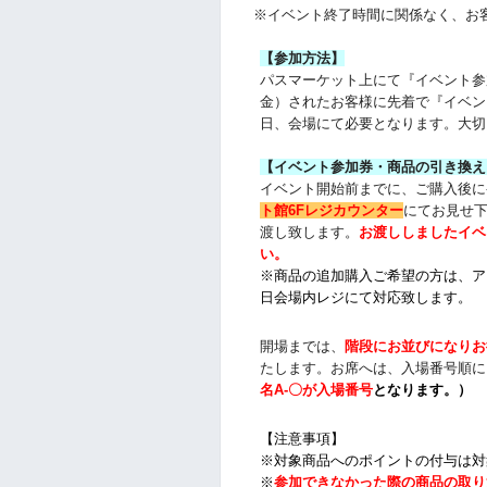
※イベント終了時間に関係なく、お
【参加方法】
パスマーケット上にて『イベント参
金）されたお客様に先着で『イベン
日、会場にて必要となります。大切
【イベント参加券・商品の引き換え
イベント開始前までに、ご購入後に
ト館6Fレジカウンター
にてお見せ
渡し致します。
お渡ししましたイベ
い。
※商品の追加購入ご希望の方は、
ア
日会場内レジにて対応致します。
開場までは、
階段にお並びになりお
たします。お席へは、入場番号順に
名
A-〇が入場番号
となります
。）
【注意事項】
※対象商品へのポイントの付与は対
※
参加できなかった際の商品の取り