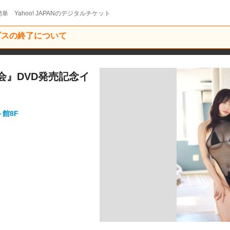
単 Yahoo! JAPANのデジタルチケット
ービスの終了について
再会』DVD発売記念イ
ト館8F