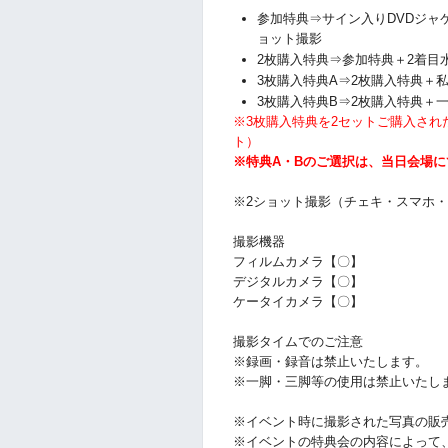
参加特典⇒サイン入りDVDジャ
ョット撮影
2枚購入特典⇒参加特典＋2着目
3枚購入特典A⇒2枚購入特典＋
3枚購入特典B⇒2枚購入特典＋
※3枚購入特典を2セットご購入され
ト）
※特典A・Bのご選択は、当日会場
※2ショット撮影（チェキ・スマホ
撮影機器
フィルムカメラ【〇】
デジタルカメラ【〇】
ケータイカメラ【〇】
撮影タイムでのご注意
※録画・録音は禁止いたします。
※一脚・三脚等の使用は禁止いたし
※イベント時に撮影された写真の販
※イベントの特典会の内容によって