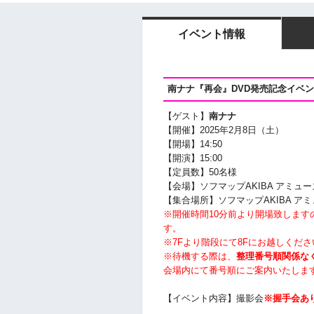
イベント情報
南ナナ『再会』DVD発売記念イベ
【ゲスト】
南ナナ
【開催】2025年2月8日（土）
【開場】14:50
【開演】15:00
【定員数】50名様
【会場】ソフマップAKIBA アミュー
【集合場所】ソフマップAKIBA ア
※開催時間10分前より開場致しま
す。
※7Fより階段にて8Fにお越しくださ
※待機する際は、
整理番号順関係な
会場内にて番号順にご案内いたしま
【イベント内容】撮影会
※握手会あ