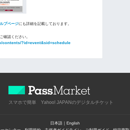
ルプページ
にも詳細を記載しております。
ご確認ください。
o/contents/?id=event&sid=schedule
スマホで簡単 Yahoo! JAPANのデジタルチケット
日本語
｜
English