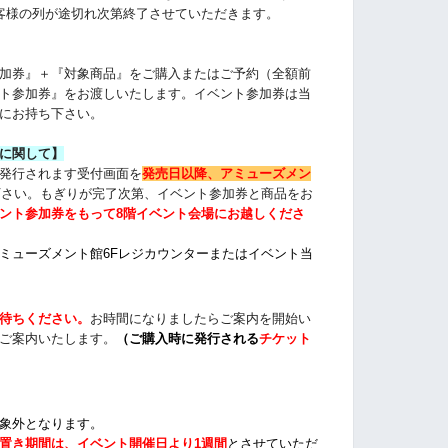
客様の列が途切れ次第終了させていただきます。
加券』＋『対象商品』をご購入またはご予約（全額前
ト参加券』をお渡しいたします。イベント参加券は当
にお持ち下さい。
に関して】
発行されます受付画面を
発売日以降、アミューズメン
下さい。もぎりが完了次第、イベント参加券と商品をお
ント参加券をもって8階イベント会場にお越しくださ
ミューズメント館6Fレジカウンターまたは
イベント当
待ちください
。
お時間になりましたらご案内を開始い
ご案内いたします。
（
ご購入時に発行される
チケット
象外となります。
置き期間は、イベント開催日より1週間
とさせていただ