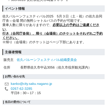
イベント情報
佐久バルーンフェスティバル2025 5月３日（土・祝）の佐久合同
庁舎⇔会場 間の無料シャトルバスの予約が可能です。
乗車人数に限りがありますので、
必要以上の予約はご遠慮くださ
い
。
行き（合同庁舎発）、帰り（会場発）のチケットをそれぞれご予約
ください。
※帰り（会場発）のチケットはページ下部にあります。
主催者情報
販売主
佐久バルーンフェスティバル組織委員会
住所
長野県佐久市中込3056（佐久市役所観光課内）
お問い合わせ先
kanko@city.saku.nagano.jp
0267-62-3285
平日8：30～17：15
当日の受付について