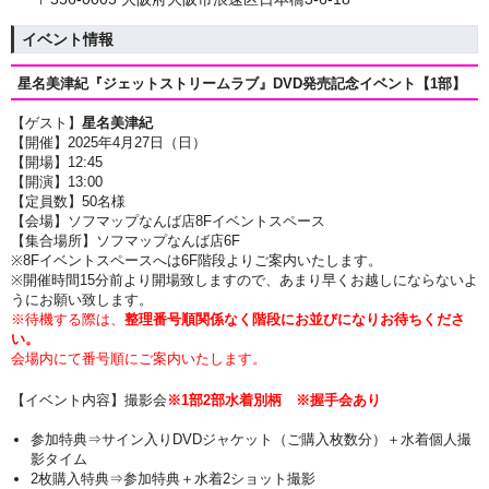
イベント情報
星名美津紀『ジェットストリームラブ』DVD発売記念イベント【1部】
【ゲスト】
星名美津紀
【開催】2025年4月27日（日）
【開場】12
:45
【開演】13:00
【定員数】50名様
【会場】ソフマップなんば店8Fイベントスペース
【集合場所】ソフマップなんば店6F
※8Fイベントスペースへは6F階段よりご案内いたします。
※開催時間15分前より開場致しますので、あまり早くお越しにならないよ
うにお願い致します。
※待機する際は、
整理番号順関係なく階段にお並びになりお待ちくださ
い。
会場内にて番号順にご案内いたします。
【イベント内容】撮影会
※
1部2部
水着
別柄
※握手会あり
参加特典⇒サイン入りDVDジャケット（ご購入枚数分）＋水着個人撮
影タイム
2枚購入特典⇒参加特典＋水着2ショット撮影