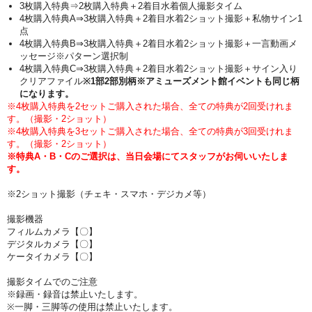
3枚購入特典⇒2枚購入特典＋2着目水着個人撮影タイム
4枚購入特典A⇒3枚購入特典＋2着目水着2ショット撮影＋私物サイン1
点
4枚購入特典B⇒3枚購入特典＋2着目水着2ショット撮影＋一言動画メ
ッセージ※パターン選択制
4枚購入特典C⇒3枚購入特典＋2着目水着2ショット撮影＋サイン入り
クリアファイル
※1部2部別柄※アミューズメント館イベントも同じ柄
になります。
※4枚購入特典を2セットご購入された場合、全ての特典が2回受けれま
す。（撮影・2ショット）
※4枚購入特典を3セットご購入された場合、全ての特典が3回受けれま
す。（撮影・2ショット）
※特典A・B・Cのご選択は、当日会場にてスタッフがお伺いいたしま
す。
※2ショット撮影（チェキ・スマホ・デジカメ等）
撮影機器
フィルムカメラ【〇】
デジタルカメラ【〇】
ケータイカメラ【〇】
撮影タイムでのご注意
※録画・録音は禁止いたします。
※一脚・三脚等の使用は禁止いたします。