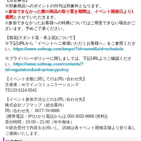
【注意事項】
※対象商品へのポイントの付与は対象外となります。
※
参加できなかった際の商品の取り置き期間は、イベント開催日より1
週間
とさせていただきます。
※参加できなかったお客様への特典についてはご用意できない場合がご
ざいます。
予めご了承ください。
【祝花(スタンド花・卓上花)について】
※下記URLから「イベントへご来場いただくお客様へ」をご参照くださ
い。
https://www.sofmap.com/tenpo/?id=event&sid=schedule
※プライバシーポリシーに関しましては、下記URLよりご確認くださ
い。
https://www.sofmap.com/contents/?
id=regulation&sid=privacypolicy
【
イベント全般に関しての
お問い合わせ先】
主催者：㈱ラインコミュニケーションズ
TEL03-5114-5541
【イベント参加方法などのお問い合わせ先】
株式会社ソフマップ（総合案内）
問い合わせ先： 0077-78-9888
(携帯電話・IP/ひかり電話からは 050-3032-9888 (有料))
受付時間：10:00～21:00（年中無休）
※総合受付で内容をお伺いし、詳細は各イベント開催店舗より折り返し
ご連絡いたします。