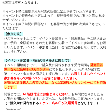
※連写は不可となります。
※イベント時に撮影された写真の販売は禁止させていただきます。
※イベントの特典会の内容によって、整理番号順でのご案内と異なる場
合がございます。
※イベント終了時間に関係なく、お客様の列が途切れ次第終了させてい
ただきます。
【参加方法】
パスマーケット上にて『イベント参加券』＋『対象商品』をご購入また
はご予約（全額前金）されたお客様に先着で『イベント参加券』をお渡
しいたします。イベント参加券は当日、会場にて必要となります。大切
にお持ち下さい。
【イベント参加券・商品の引き換えに関して】
イベント開始前までに、ご購入後に発行されます受付画面を
発売日以
降、なんば店6Fレジカウンター
にてお見せ下さい。もぎりが完了次
第、イベント参加券と商品をお渡し致します。
お渡ししましたイベント
参加券をもって8階イベント会場にお越しください。
※商品の追加購入ご希望の方は、
なんば店6Fレジカウンター
にて対応致
します。
開場までは、
6F
階段付近にお集まりください。
お時間になりましたら
ご案内を開始いたします。お席へは、入場番号順にご案内いたします。
（
ご購入時に発行される
チケット名
A-〇が入場番号
となります
。）