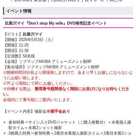
イベント情報
比留川マイ『Don't stop My wife』
DVD発売記念イベント
【ゲスト】
比留川マイ
【開催】2025年5月3日（土）
【開場】11:20
【開演】11
:30
【定員数】50名様
【会場】ソフマップAKIBA アミューズメント館8F
【集合場所】ソフマップAKIBA アミューズメント館8F
※開催時間10分前より開場致しますので、あまり早くお越しにならないよ
うにお願い致します。
※7Fより階段にて8Fにお越しください。
※待機する際は、
整理番号順関係なく階段にお並びになりお待ちくださ
い。
会場内にて番号順にご案内いたします。
【イベント内容】撮影会
※握手会あり
参加特典⇒サイン入りDVDジャケット（ご購入枚数分）＋
水着個人撮
影タイム
＋水着2ショット撮影
2枚購入特典⇒参加特典
＋2着目水着個人撮影タイム＋2着目水着2ショ