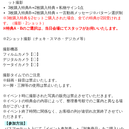
ット撮影
3枚購入特典A⇒2枚購入特典＋私物サイン1点
3枚購入特典B⇒2枚購入特典＋一言動画メッセージ※パターン選択制
※3枚購入特典を2セットご購入された場合、全ての特典が2回受けれま
す。（撮影・2ショット）
※特典A・Bのご選択は、当日会場にてスタッフがお伺いいたします。
※2ショット撮影（チェキ・スマホ・デジカメ等）
撮影機器
フィルムカメラ【〇】
デジタルカメラ【〇】
ケータイカメラ【〇】
撮影タイムでのご注意
※録画・録音は禁止いたします。
※一脚・三脚等の使用は禁止いたします。
※イベント時に撮影された写真の販売は禁止させていただきます。
※イベントの特典会の内容によって、整理番号順でのご案内と異なる場
合がございます。
※イベント終了時間に関係なく、お客様の列が途切れ次第終了させてい
ただきます。
【参加方法】
パスマーケット上にて『イベント参加券』＋『対象商品』をご購入いた