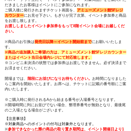
だきました
お客様はイベントにご参加になれます。
ご購入後に発行されますチケット画面を、
アミューズメント館5Fレジ
カウンター
にお見せ下さい。
もぎりが完了次第、イベント参加券と商品
をお渡し致します。
お渡ししましたイベント参加券をもって8階イベント会場にお越しくだ
さい。
※商品のお引換は
発売日以降～
イベント開始前まで
にお願いいたしま
す。
※商品の追加購入ご希望の方は、
アミューズメント館5Fレジカウンター
または
イベント当日会場内レジにて対応致します。
※コンビニ未決済の状態では参加券はお渡しできません。必ず決済まで
お済ませください。
開場までは、
階段にお並びになりお待ちください
。
お時間になりました
らご案内を開始いたします。お席へは、チケットに記載の番号順にご案
内いたします
。
※ご購入時に発行されるAから始まる番号が入場番号となります。
※開場時間に列にお並びでない場合、整理券番号が無効となり、最後尾
のご入場となる場合がございます。
【注意事項】
※対象商品へのポイントの付与は対象外となります。
※
参加できなかった際の商品の取り置き期間は、イベント開催日より1