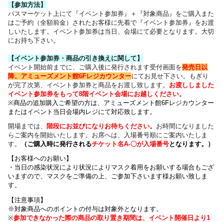
【参加方法】
パスマーケット上にて『イベント参加券』＋『対象商品』をご購入また
はご予約（全額前金）されたお客様に先着で『イベント参加券』をお渡
しいたします。イベント参加券は当日、会場にて必要となります。大切
にお持ち下さい。
【イベント参加券・商品の引き換えに関して】
イベント開始前までに、ご購入後に発行されます受付画面を
発売日以
降、アミューズメント館6Fレジカウンター
にてお見せ下さい。もぎり
が完了次第、イベント参加券と商品をお渡し致します。
お渡ししました
イベント参加券をもって8階イベント会場にお越しください。
※商品の追加購入ご希望の方は、
アミューズメント館6Fレジカウンター
または
イベント当日会場内レジにて対応致します。
開場までは、
階段にお並びになりお待ちください
。
お時間になりました
らご案内を開始いたします。お席へは、入場番号順にご案内いたしま
す。
（
ご購入時に発行される
チケット名
A-〇が入場番号
となります
。）
【お客様へのお願い】
・
当日の感染状況により
状況によりマスク着用をお願いする場合もござ
いますので、
マスクをご準備の上、ご参加下さいます様お願い致しま
す。
【注意事項】
※対象商品へのポイントの付与は対象外となります。
※
参加できなかった際の商品の取り置き期間は、イベント開催日より1