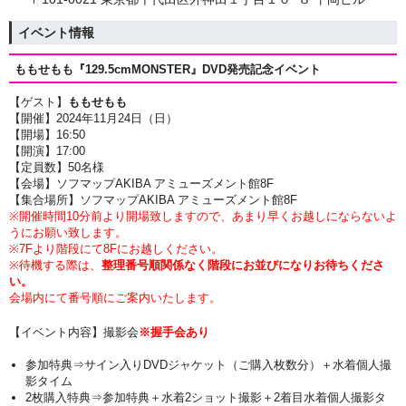
イベント情報
ももせもも『129.5cmMONSTER』DVD
発売記念イベント
【ゲスト】
ももせもも
【開催】2024年11月24日（日
）
【開場】16:50
【開演】17:00
【定員数】50名様
【会場】ソフマップAKIBA アミューズメント館8F
【集合場所】ソフマップAKIBA アミューズメント館8F
※開催時間10分前より開場致しますので、あまり早くお越しにならないよ
うにお願い致します。
※7Fより階段にて8Fにお越しください。
※待機する際は、
整理番号順関係なく階段にお並びになりお待ちくださ
い。
会場内にて番号順にご案内いたします。
【イベント内容】撮影会
※握手会あり
参加特典⇒サイン入りDVDジャケット（ご購入枚数分）＋水着個人撮
影タイム
2枚購入特典⇒参加特典＋水着2ショット撮影＋2着目水着個人撮影タ