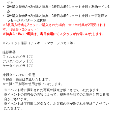
イム
3枚購入特典A⇒2枚購入特典＋2着目水着2ショット撮影＋私物サイン1
点
3枚購入特典B⇒2枚購入特典＋2着目水着2ショット撮影＋一言動画メ
ッセージ※パターン選択制
※3枚購入特典を2セットご購入された場合、全ての特典が2回受けれま
す。（撮影・2ショット）
※特典A・Bのご選択は、当日会場にてスタッフがお伺いいたします。
※2ショット撮影（チェキ・スマホ・デジカメ等）
撮影機器
フィルムカメラ【〇】
デジタルカメラ【〇】
ケータイカメラ【〇】
撮影タイムでのご注意
※録画・録音は禁止いたします。
※一脚・三脚等の使用は禁止いたします。
※イベント時に撮影された写真の販売は禁止させていただきます。
※イベントの特典会の内容によって、整理番号順でのご案内と異なる場
合がございます。
※イベント終了時間に関係なく、お客様の列が途切れ次第終了させてい
ただきます。