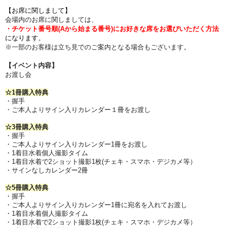
【お席に関しまして
】
会場内のお席に関しましては、
・チケット番号順(Aから始まる番号)にお好きな席をお選びいただく方法
にな
ります
。
※一部のお客様は立ち見でのご案内となる場合もございます。
【イベント内容】
お渡し会
☆1冊購入特典
・握手
・ご本人よりサイン入りカレンダー１冊をお渡し
☆3冊購入特典
・握手
・ご本人よりサイン入りカレンダー1冊をお渡し
・1着目水着個人撮影タイム
・1着目水着で2ショット撮影1枚(チェキ・スマホ・デジカメ等）
・サインなしカレンダー2冊
☆5冊購入特典
・握手
・ご本人よりサイン入りカレンダー1冊に宛名を入れてお渡し
・1着目水着個人撮影タイム
・1着目水着で2ショット撮影1枚(チェキ・スマホ・デジカメ等）