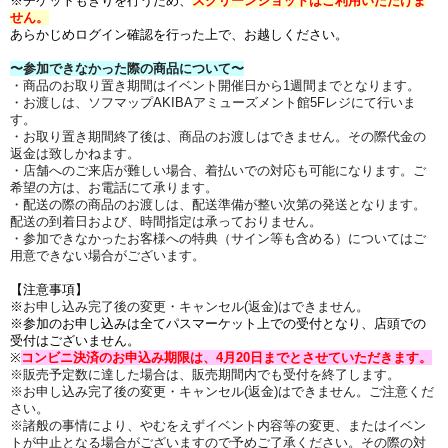
※チケットもぎりを行うため、
スクリーンショットはご利用いただけま
せん。
あらかじ
めログイン確認を行った上で、お越しください。
〜参加できなかった際の商品について〜
・商品のお取り置き期間はイベント開催日から1週間までとなります。
・お渡しは、ソフマップAKIBAアミューズメント館5Fレジにて行いま
す。
・お取り置き期間終了後は、商品のお渡しはできません。その際代金の
返金は致しかねます。
・店舗へのご来店が難しい場合、着払いでの対応も可能になります。ご
希望の方は、お電話にて承ります。
・配送の際の商品のお渡しは、配送準備が整い次第の発送となります。
配送の到着日および、時間指定は承っておりません。
・参加できなかったお客様への特典（サイン等も含める）についてはご
用意できない場合がございます。
【注意事項】
※
お申し込み完了後の変更・キャンセル(返金)はできません。
※参加のお申し込みは全てパスマーケット上での受付となり、店頭での
受付はございません。
※
コンビニ決済のお申込み期限は、4
月20
日までとさせていただきます。
※販売予定数に達した場合は、販売期間内でも受付を終了します。
※お申し込み完了後の変更・キャンセル(返金)はできません。ご注意くだ
さい。
※諸般の事情により、やむをえずイベント内容等の変更、またはイベン
トが中止となる場合がございますので予めご了承ください。その際の対