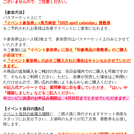
ございませんので、ご注意ください。
【参加方法】
パスマーケット上にて
『イベント参加券』+
美月絢音『2025 april calendar』
冊数券
をご予約
されたお客様は
先着でイベントにご参加になれます。
※参加券はお一人様1枚まで、参加受付はパスマーケット上のみとさせて
いただきます。
※ご参加には
『イベント参加券』に加え『対象商品の冊数券
』のご購入
が必須です
。
※
『イベント参加券』のみをご購入された場合はキャンセルさせていただ
きます。
※商品の追加購入をご検討の方は、当日会場内でのご購入も可能ですの
で、そちらをご利用ください。ただし、在庫が完売した場合はご利用い
ただけせんので、買い忘れの無いようあらかじめご購入ください。
※記入式アンケートでは、質問事項に目を通していただき、『はい』や
『確認しました』などをご記入ください。
※
コンビニ決済のお申込み期限は、4
月20
日までとさせていただきます。
【イベント当日の流れ】
イベント当日の会場入場時
に、
ご購入後に発行されますチケット画面を
スタッフに
お見せ下さい。
入場時のもぎりが完了次第、冊数券をお渡し
致します。