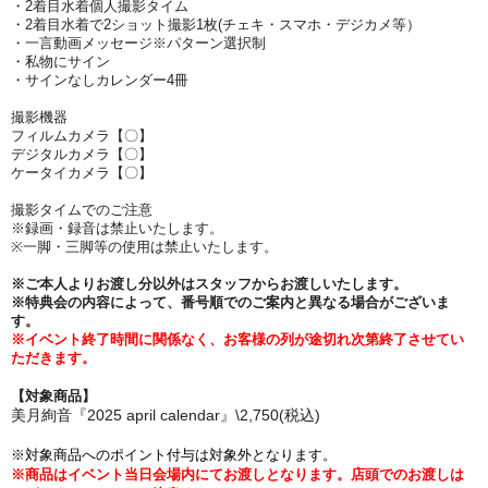
・2着目水着個人撮影タイム
・2着目水着で2ショット撮影1枚(チェキ・スマホ・デジカメ等）
・一言動画メッセージ※パターン選択制
・私物にサイン
・サインなしカレンダー4冊
撮影機器
フィルムカメラ【〇】
デジタルカメラ【〇】
ケータイカメラ【〇】
撮影タイムでのご注意
※録画・録音は禁止いたします。
※一脚・三脚等の使用は禁止いたします。
※ご本人よりお渡し分以外はスタッフからお渡しいたします。
※特典会の内容によって、番号順でのご案内と異なる場合がございま
す。
※イベント終了時間に関係なく、お客様の列が途切れ次第終了させてい
ただきます。
【対象商品】
美月絢音『2025 april calendar』\2,750(税込)
※対象商品へのポイント付与は対象外となります。
※商品はイベント当日会場内にてお渡しとなります。
店頭でのお渡しは