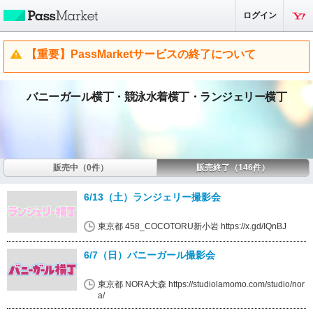
ログイン
【重要】PassMarketサービスの終了について
バニーガール横丁・競泳水着横丁・ランジェリー横丁
販売中（0件）
販売終了（146件）
6/13（土）ランジェリー撮影会
東京都 458_COCOTORU新小岩 https://x.gd/IQnBJ
6/7（日）バニーガール撮影会
東京都 NORA大森 https://studiolamomo.com/studio/nor
a/