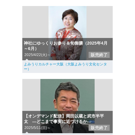
神社にゆっくりお参り＆旬御膳（2025年4月
～6月）
販売終了
2025/4/22(火)～
よみうりカルチャー大阪（大阪よみうり文化センタ
ー）
【オンデマンド配信】岡田以蔵と武市半平
太 ―どこまで事実に近づけるか―
販売終了
2025/5/11(日)～