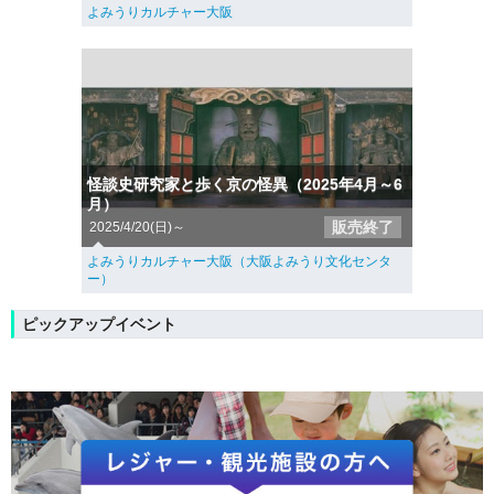
よみうりカルチャー大阪
怪談史研究家と歩く京の怪異（2025年4月～6
月）
販売終了
2025/4/20(日)～
よみうりカルチャー大阪（大阪よみうり文化センタ
ー）
ピックアップイベント