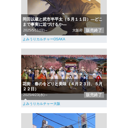
岡田以蔵と武市半平太（５月１１日）―どこ
まで事実に近づけるか―
販売終了
2025/5/11(日)～
大阪府
よみうりカルチャーOSAKA
花街 春のをどりと美味（４月２３日、５月
２２日）
販売終了
2025/4/23(水)～
よみうりカルチャー大阪