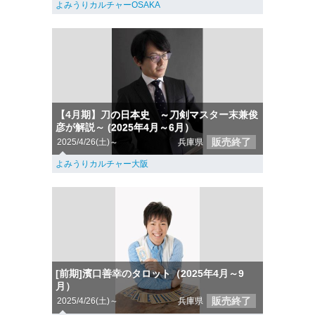
よみうりカルチャーOSAKA
【4月期】刀の日本史 ～刀剣マスター末兼俊
彦が解説～ (2025年4月～6月）
販売終了
2025/4/26(土)～
兵庫県
よみうりカルチャー大阪
[前期]濱口善幸のタロット（2025年4月～9
月）
販売終了
2025/4/26(土)～
兵庫県