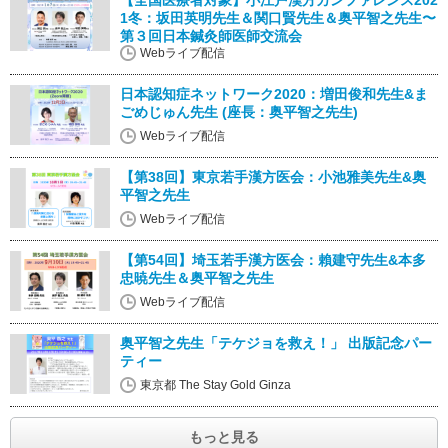
【全国医療者対象】小江戸漢方カンファレンス202
1冬：坂田英明先生＆関口賢先生＆奥平智之先生〜
第３回日本鍼灸師医師交流会
Webライブ配信
日本認知症ネットワーク2020：増田俊和先生&ま
ごめじゅん先生 (座長：奥平智之先生)
Webライブ配信
【第38回】東京若手漢方医会：小池雅美先生&奥
平智之先生
Webライブ配信
【第54回】埼玉若手漢方医会：賴建守先生&本多
忠暁先生＆奥平智之先生
Webライブ配信
奥平智之先生「テケジョを救え！」 出版記念パー
ティー
東京都 The Stay Gold Ginza
もっと見る