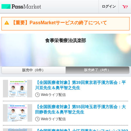
ログイン
【重要】PassMarketサービスの終了について
食事栄養療法倶楽部
販売中（0件）
販売終了（8件）
【全国医療者対象】第39回東京若手漢方医会：平
川亘先生＆奥平智之先生
Webライブ配信
【全国医療者対象】第55回埼玉若手漢方医会：大
田静香先生＆奥平智之先生
Webライブ配信